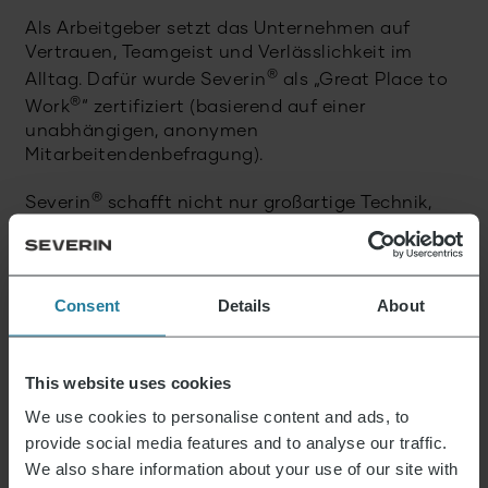
Als Arbeitgeber setzt das Unternehmen auf
Vertrauen, Teamgeist und Verlässlichkeit im
®
Alltag. Dafür wurde Severin
als „Great Place to
®
Work
“ zertifiziert (basierend auf einer
unabhängigen, anonymen
Mitarbeitendenbefragung).
®
Severin
schafft nicht nur großartige Technik,
sondern Erlebnisse, die bleiben. Und legt dabei
seit jeher Wert auf zuverlässige Qualität. Auf
hochwertige Produkte. Auf besten Service. Auf
Nachhaltigkeit.
Consent
Details
About
Hallo Möglichkeiten!
This website uses cookies
We use cookies to personalise content and ads, to
Pressekontakt
provide social media features and to analyse our traffic.
We also share information about your use of our site with