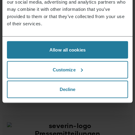
Julian Jannsen
our social media, advertising and analytics partners who
+49 175 4500 554
may combine it with other information that you’ve
severin@achtung.de
provided to them or that they’ve collected from your use
of their services.
Lara Wälter
+49 151 422 000 64
presse@severin.de
Allow all cookies
Testgerät anfragen
Customize
Jetzt Testgerät anfordern und selbst
überzeugen
Decline
Per E-Mail anfragen
Pressemitteilungen