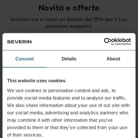
Novità e offerte
Iscriviti ora e ricevi un buono del 15% per il tuo
prossimo acquisto.
Indirizzo e-mail
*
Consent
Details
About
Iscriviti
This website uses cookies
We use cookies to personalise content and ads, to
Questo è ciò che rappresentiamo.
provide social media features and to analyse our traffic.
We also share information about your use of our site with
our social media, advertising and analytics partners who
may combine it with other information that you’ve
provided to them or that they’ve collected from your use
Premium per tutti.
of their services.