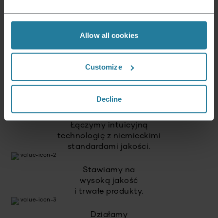
Tego stoimy.
Allow all cookies
Premium dla wszystkich.
Customize
Nie luksus dla nielicznych,
lecz styl życia
dostępny dla każdego.
Decline
Łączymy intuicyjną
technologię z niemieckimi
standardami jakości.
Stawiamy na
wysoką jakość
i trwałe produkty.
Działamy