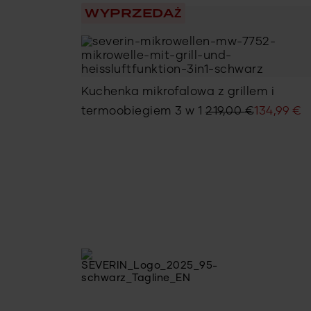
WYPRZEDAŻ
Kuchenka mikrofalowa z grillem i
Pierwotna
Aktualna
termoobiegiem 3 w 1
219,00
€
134,99
€
cena
cena
wynosiła:
wynosi:
219,00 €.
134,99 €.