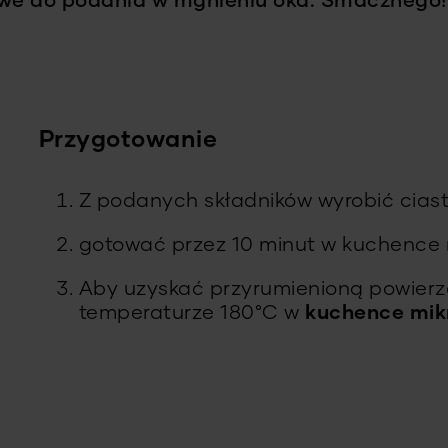
owe do podania w mgnieniu oka. Smacznego!
Przygotowanie
Z podanych składników wyrobić ciasto
gotować przez 10 minut w kuchence 
Aby uzyskać przyrumienioną powierzc
temperaturze 180°C w
kuchence mikr