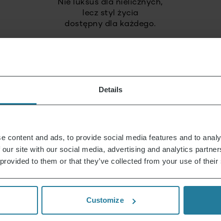
Nie luksus dla nielicznych,
lecz styl życia
dostępny dla każdego.
Łączymy intuicyjną
technologię z niemieckimi
Details
standardami jakości.
Stawiamy na
e content and ads, to provide social media features and to analy
wysoką jakość
 our site with our social media, advertising and analytics partn
i trwałe produkty.
 provided to them or that they’ve collected from your use of their
Działamy
odpowiedzialnie
Customize
i z myślą o przyszłości.