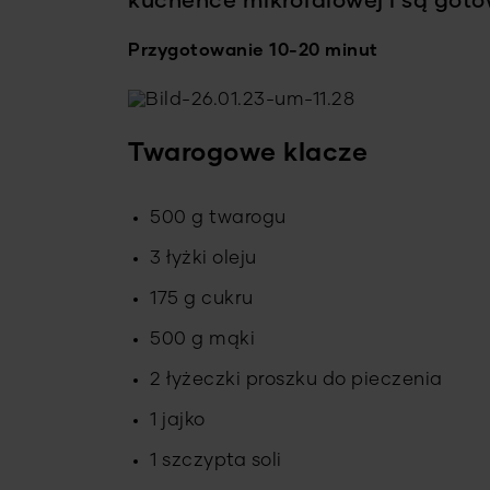
kuchence mikrofalowej i są got
Przygotowanie 10-20 minut
Twarogowe klacze
500 g twarogu
3 łyżki oleju
175 g cukru
500 g mąki
2 łyżeczki proszku do pieczenia
1 jajko
1 szczypta soli