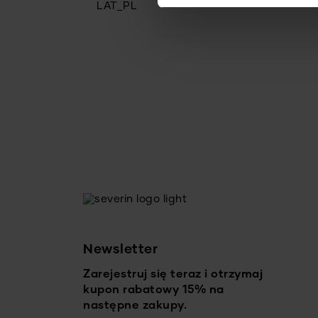
Newsletter
Zarejestruj się teraz i otrzymaj
kupon rabatowy 15% na
następne zakupy.