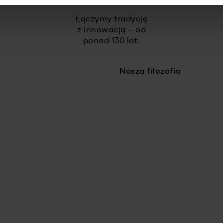
Łączymy tradycję
z innowacją – od
ponad 130 lat.
Nasza filozofia