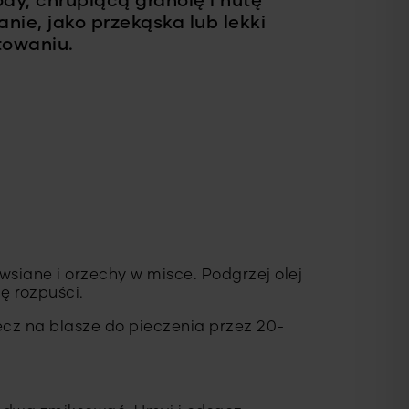
dy, chrupiącą granolę i nutę
nie, jako przekąska lub lekki
otowaniu.
wsiane i orzechy w misce. Podgrzej olej
ę rozpuści.
ecz na blasze do pieczenia przez 20-