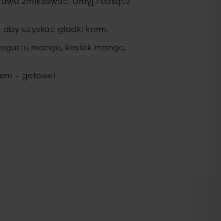
 dwa zmiksować. Umyj i odsącz
 aby uzyskać gładki krem.
jogurtu mango, kostek mango,
ami – gotowe!