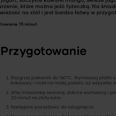
jogurt, soczyste kawałki mango, świeże jago
zenie, które można jeść łyżeczką. Na śniada
 świeżość na stół i jest bardzo łatwy w przyg
towanie 15 minut
Przygotowanie
Rozgrzej piekarnik do 160°C. Wymieszaj płatki o
kokosowy i miód na małej patelni, aż wszystko si
Wlej mieszankę owsianą, dobrze wymieszaj i pi
30 minut na złoty kolor.
Następnie pozostawić do ostygnięcia.