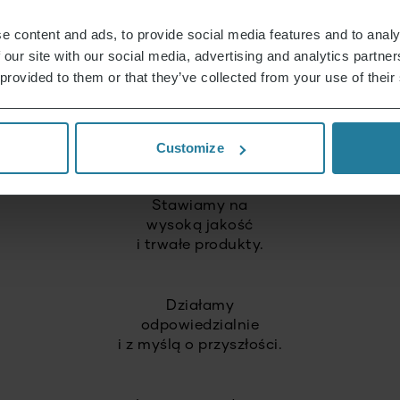
dostępny dla każdego.
e content and ads, to provide social media features and to analy
 our site with our social media, advertising and analytics partn
 provided to them or that they’ve collected from your use of their
Łączymy intuicyjną
technologię z niemieckimi
standardami jakości.
Customize
Stawiamy na
wysoką jakość
i trwałe produkty.
Działamy
odpowiedzialnie
i z myślą o przyszłości.