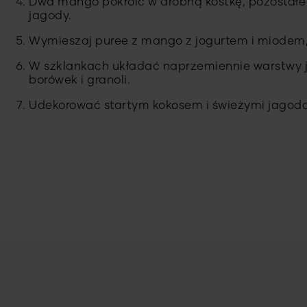
Dwa mango pokroić w drobną kostkę, pozostałe
jagody.
Wymieszaj puree z mango z jogurtem i miodem,
W szklankach układać naprzemiennie warstwy 
borówek i granoli.
Udekorować startym kokosem i świeżymi jagod