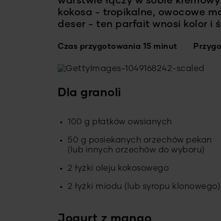
warstwie łączy w sobie kremowy 
kokosa - tropikalne, owocowe mar
deser - ten parfait wnosi kolor i
Czas przygotowania 15 minut
Przygo
Dla granoli
100 g płatków owsianych
50 g posiekanych orzechów pekan
(lub innych orzechów do wyboru)
2 łyżki oleju kokosowego
2 łyżki miodu (lub syropu klonowego)
Jogurt z mango