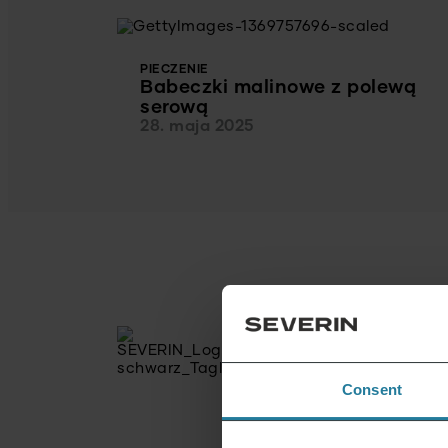
PIECZENIE
Babeczki malinowe z polewą
serową
28. maja 2025
Consent