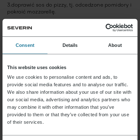
3.doprawić sos do pizzy, tj. odcedzone pomidory i
pokroić mozzarellę.
4. Po upływie czasu garowania rozwałkować
ciasto przy użyciu niewielkiej ilości mąki i wałka
do ciasta. Posmarować pizzę sosem
Consent
Details
About
pomidorowym i udekorować według uznania.
5. Frytownicę wyłożyć papierem do pieczenia.
Czas gotowania: ok. 10-12 minut w temperaturze
This website uses cookies
200 stopni.
We use cookies to personalise content and ads, to
provide social media features and to analyse our traffic.
Zdjęcie: ©
Denise Goernandt
We also share information about your use of our site with
our social media, advertising and analytics partners who
may combine it with other information that you’ve
provided to them or that they’ve collected from your use
Tego stoimy.
of their services.