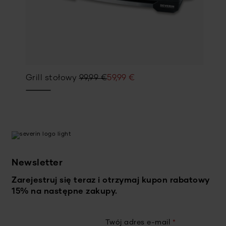
Pierwotna
Aktualna
Grill stołowy
99,99
€
59,99
€
cena
cena
wynosiła:
wynosi:
99,99 €.
59,99 €.
Newsletter
Zarejestruj się teraz i otrzymaj kupon rabatowy
15% na następne zakupy.
Twój adres e-mail
*