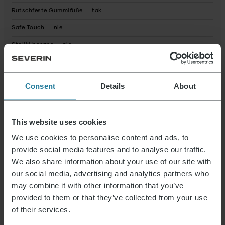
Rutschfeste Gummifüße
tak
Safe Touch
nie
Stoliki boczne
nie
Mikroprzełącznik bezpieczeństwa
nie
Sygnał
nie
Consent
Details
About
Spülmaschinengeeignete Einzelteile
nie
Typ wtyczki
This website uses cookies
Obsługa w aplikacji mobilnej
nie
We use cookies to personalise content and ads, to
provide social media features and to analyse our traffic.
Timer
nie
We also share information about your use of our site with
Funkcja grilla stołowego
tak
our social media, advertising and analytics partners who
Wi-Fi
nie
may combine it with other information that you’ve
provided to them or that they’ve collected from your use
Waga netto (w g)
3071.0
of their services.
Stan
Nowy