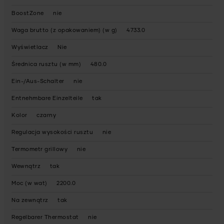
BoostZone
nie
Waga brutto (z opakowaniem) (w g)
4733.0
Wyświetlacz
Nie
Średnica rusztu (w mm)
480.0
Ein-/Aus-Schalter
nie
Entnehmbare Einzelteile
tak
Kolor
czarny
Regulacja wysokości rusztu
nie
Termometr grillowy
nie
Wewnątrz
tak
Moc (w wat)
2200.0
Na zewnątrz
tak
Regelbarer Thermostat
nie