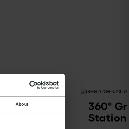
About
360° G
Station