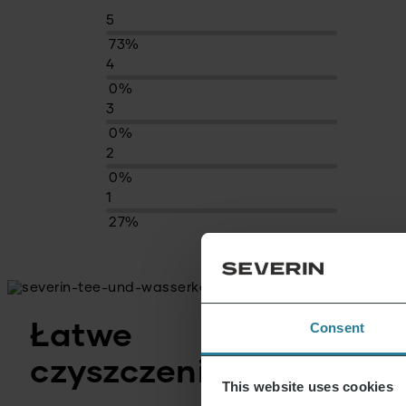
5
73%
4
0%
3
0%
2
0%
1
27%
Consent
Łatwe
czyszczenie
This website uses cookies