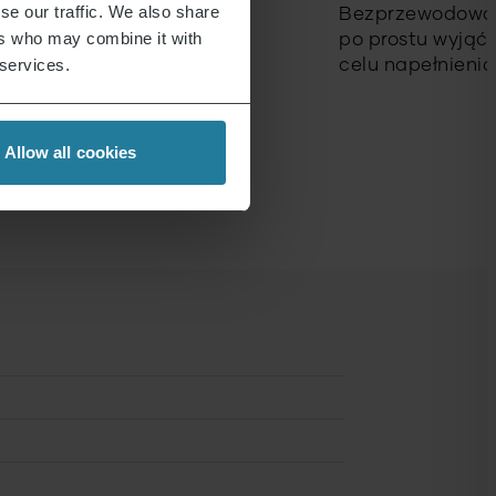
se our traffic. We also share
Bezprzewodową
ers who may combine it with
po prostu wyjąć 
 services.
celu napełnienia 
Allow all cookies