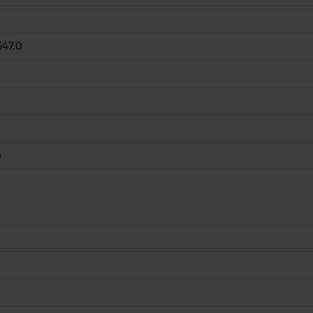
547.0
e