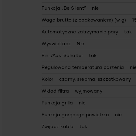
Funkcja „Be Silent”
nie
Waga brutto (z opakowaniem) (w g)
1
Automatyczne zatrzymanie pary
tak
Wyświetlacz
Nie
Ein-/Aus-Schalter
tak
Regulowana temperatura parzenia
ni
Kolor
czarny, srebrna, szczotkowany
Wkład filtra
wyjmowany
Funkcja grilla
nie
Funkcja gorącego powietrza
nie
Zwijacz kabla
tak