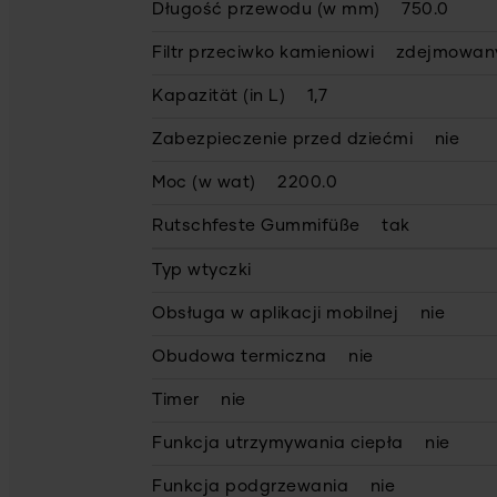
Długość przewodu (w mm)
750.0
Filtr przeciwko kamieniowi
zdejmowany
Kapazität (in L)
1,7
Zabezpieczenie przed dziećmi
nie
Moc (w wat)
2200.0
Rutschfeste Gummifüße
tak
Typ wtyczki
Obsługa w aplikacji mobilnej
nie
Obudowa termiczna
nie
Timer
nie
Funkcja utrzymywania ciepła
nie
Funkcja podgrzewania
nie