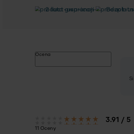
2 lata gwarancji
Bezpłatn
Ocena
S
3.91 / 5
11 Oceny