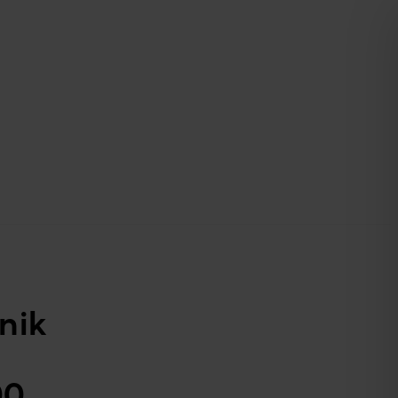
nik
00