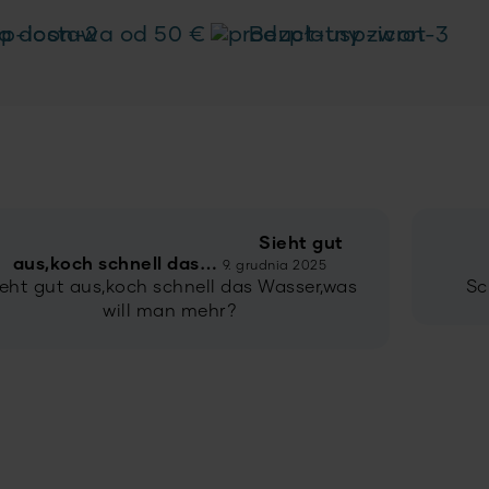
a dostawa od 50 €
Bezpłatny zwrot
Sieht gut
aus,koch schnell das…
9. grudnia 2025
ieht gut aus,koch schnell das Wasser,was
Sc
will man mehr?