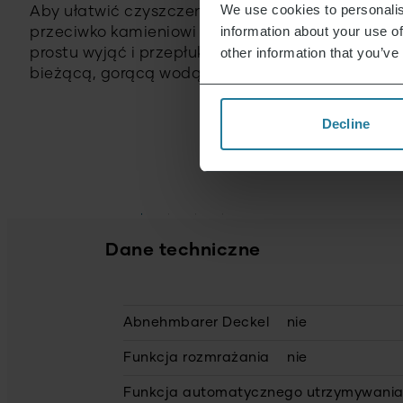
We use cookies to personalis
Aby ułatwić czyszczenie, filtr
information about your use of
przeciwko kamieniowi można po
other information that you’ve
prostu wyjąć i przepłukać pod
bieżącą, gorącą wodą.
Decline
Dane techniczne
Abnehmbarer Deckel
nie
Funkcja rozmrażania
nie
Funkcja automatycznego utrzymywania