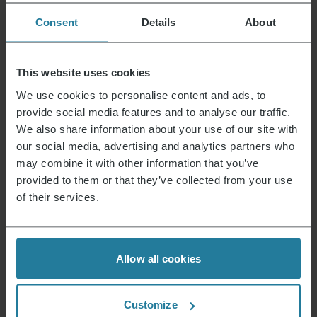
Reparaturservice
niedostępny
Consent
Details
About
Anleitung 3427_3489_9555.pdf
Datenblatt 10003427000_pl.pdf
This website uses cookies
Garantieerklärung Warranty_WK3427_3489_9555.pdf
We use cookies to personalise content and ads, to
provide social media features and to analyse our traffic.
We also share information about your use of our site with
Aktualności i oferty
our social media, advertising and analytics partners who
may combine it with other information that you’ve
Zarejestruj się teraz i otrzymaj kupon rabatowy
provided to them or that they’ve collected from your use
15% na następne zakupy.
of their services.
Adres e-mail
*
Allow all cookies
Zarejestruj się
Customize