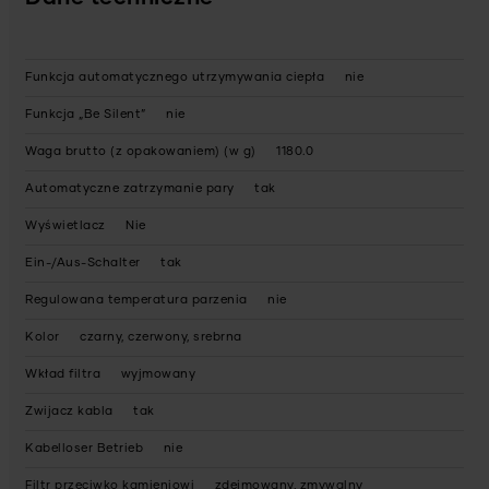
Funkcja automatycznego utrzymywania ciepła
nie
Funkcja „Be Silent”
nie
Waga brutto (z opakowaniem) (w g)
1180.0
Automatyczne zatrzymanie pary
tak
Wyświetlacz
Nie
Ein-/Aus-Schalter
tak
Regulowana temperatura parzenia
nie
Kolor
czarny, czerwony, srebrna
Wkład filtra
wyjmowany
Zwijacz kabla
tak
Kabelloser Betrieb
nie
Filtr przeciwko kamieniowi
zdejmowany, zmywalny