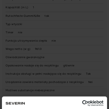
Kapazität (in L)
1
Rutschfeste Gummifüße
tak
Typ wtyczki
Timer
nie
Funkcja utrzymywania ciepła
nie
Waga netto (w g)
961.0
Oświadczenie gwarancyjne
Opakowanie nadaje się do recyklingu
głównie
Instrukcja obsługi w pełni nadająca się do recyklingu
Tak
Urządzenie zawiera materiały pochodzące z recyklingu
Nei
Możliwe substancje niebezpieczne
Wymiary produktu (wys. x szer. x gł.) (w cm)
19,8 x 22,5 x 14
Wymiary opakowania (wys. x szer. x gł.) (w cm)
19,5 x 23 x 16,3