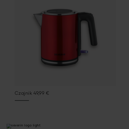
Czajnik
49,99
€