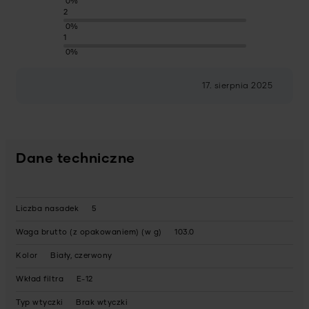
0%
2
0%
1
0%
17. sierpnia 2025
Dane techniczne
Liczba nasadek
5
Waga brutto (z opakowaniem) (w g)
103.0
Kolor
Biały, czerwony
Wkład filtra
E-12
Typ wtyczki
Brak wtyczki