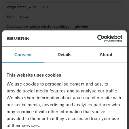
Waga netto (w g)
62.0
Stan
Nowy
Opakowanie nadaje się do recyklingu
głównie
Instrukcja obsługi w pełni nadająca się do recyklingu
Tak
Urządzenie zawiera materiały pochodzące z recyklingu
Nei
Consent
Details
About
Możliwe substancje niebezpieczne
Wymiary produktu (wys. x szer. x gł.) (w cm)
3 x 20 x 7,5
This website uses cookies
Wymiary opakowania (wys. x szer. x gł.) (w cm)
21,2 x 8,2 x 3,4
We use cookies to personalise content and ads, to
Reparaturservice
niedostępny
provide social media features and to analyse our traffic.
Elektrogeräte Rücknahme
Tak
We also share information about your use of our site with
our social media, advertising and analytics partners who
may combine it with other information that you’ve
Datenblatt 10007225000_pl.pdf
provided to them or that they’ve collected from your use
of their services.