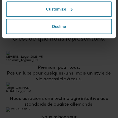
Customize
S'inscrire
Decline
C’est ce que nous représentons.
Premium pour tous.
Pas un luxe pour quelques-uns, mais un style de
vie accessible à tous.
Nous associons une technologie intuitive aux
standards de qualité allemands.
Nous misons sur