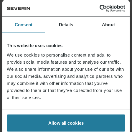
Consent
Details
About
Machine à café filtre
39,99
€
This website uses cookies
11 de 17 Produits
We use cookies to personalise content and ads, to
Voir plus
provide social media features and to analyse our traffic.
We also share information about your use of our site with
our social media, advertising and analytics partners who
may combine it with other information that you’ve
Actualités et offres
provided to them or that they’ve collected from your use
of their services.
Inscris-toi maintenant et reçois un bon de
réduction de 15 % pour ton prochain achat.
Allow all cookies
Adresse e-mail
*