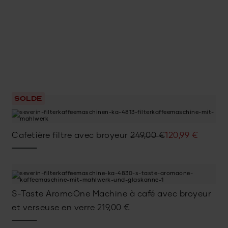
SOLDE
Le
Le
Cafetière filtre avec broyeur
249,00
€
120,99
€
prix
prix
initial
actuel
était :
est :
249,00 €.
120,99 €.
S-Taste AromaOne Machine à café avec broyeur
et verseuse en verre
219,00
€