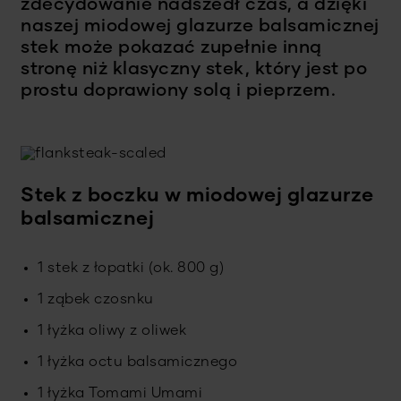
zdecydowanie nadszedł czas, a dzięki
naszej miodowej glazurze balsamicznej
stek może pokazać zupełnie inną
stronę niż klasyczny stek, który jest po
prostu doprawiony solą i pieprzem.
Stek z boczku w miodowej glazurze
balsamicznej
1 stek z łopatki (ok. 800 g)
1 ząbek czosnku
1 łyżka oliwy z oliwek
1 łyżka octu balsamicznego
1 łyżka Tomami Umami