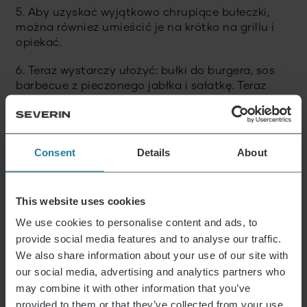
5. Aby uzyskać wyjątkowo chrupiące bułeczki,
można również umieścić je na krótko na grillu i
opiekać.
6. Teraz wystarczy ułożyć: bułki do burgera, sos
barbecue z pieczonego jabłka i sałatkę. Teraz
dodaj placek burgera z roztopioną mozzarellą i
chutneyem cebulowym. Dodaj drugą połowę
bułki i gotowe do podania.
Consent
Details
About
This website uses cookies
Wskazówka:
Aby uzyskać optymalny smak,
We use cookies to personalise content and ads, to
wyjmij paszteciki z lodówki na 1-2 godziny przed
provide social media features and to analyse our traffic.
przygotowaniem.
We also share information about your use of our site with
Na
WAGYU Sauerland
znajdziesz wiele innych
our social media, advertising and analytics partners who
wspaniałych ofert poza zestawem burgerów!
may combine it with other information that you’ve
provided to them or that they’ve collected from your use