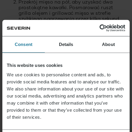
Przekrój mięso na pół, aby uzyskać dwa
prostokątne kawałki. Posmarować ruszt
grilla olejem i grillować mięso w strefie
szybkiego nagrzewania przez kilka sekund,
aż pojawi się wzór. Następnie natrzeć sosem
teriyaki i doprawić chili.
Oczyść grzyby, wymieszaj z olejem i sosem
Consent
Details
About
sojowym i grilluj przez 1-2 minuty. W tej
samej misce wymieszać kolendrę z łodygami
i pozostałym sosem sojowym, olejem i frisée.
This website uses cookies
Aby podać, podziel grzyby między talerze.
Pokroić mięso na cienkie plasterki i
We use cookies to personalise content and ads, to
podawać. W razie potrzeby podawać z
provide social media features and to analyse our traffic.
sosem sojowym do maczania.
We also share information about your use of our site with
our social media, advertising and analytics partners who
may combine it with other information that you’ve
provided to them or that they’ve collected from your use
Tego stoimy.
of their services.