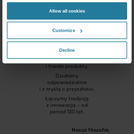
Premium dla wszystkich.
Nie luksus dla nielicznych,
Allow all cookies
lecz styl życia
dostępny dla każdego.
Customize
Łączymy intuicyjną
technologię z niemieckimi
standardami jakości.
Decline
Stawiamy na
wysoką jakość
i trwałe produkty.
Działamy
odpowiedzialnie
i z myślą o przyszłości.
Łączymy tradycję
z innowacją – od
ponad 130 lat.
Nasza filozofia