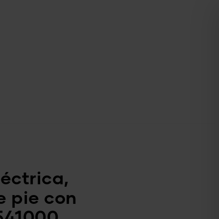
éctrica,
 pie con
541000