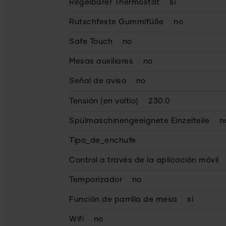
Regelbarer Thermostat
sí
Rutschfeste Gummifüße
no
Safe Touch
no
Mesas auxiliares
no
Señal de aviso
no
Tensión (en voltio)
230.0
Spülmaschinengeeignete Einzelteile
n
Tipo_de_enchufe
Control a través de la aplicación móvil
Temporizador
no
Función de parrilla de mesa
sí
Wifi
no