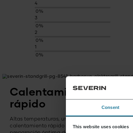
4
0%
3
0%
2
0%
1
0%
Calentamiento
rápido
Consent
Altas temperaturas, un
calentamiento rápido y una
This website uses cookies
preparación óptima de unos platos