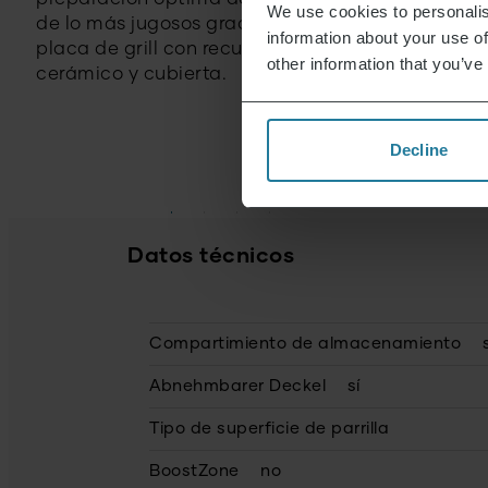
We use cookies to personalis
de lo más jugosos gracias a una
information about your use of
placa de grill con recubrimiento
other information that you’ve
cerámico y cubierta.
Decline
Datos técnicos
Compartimiento de almacenamiento
Abnehmbarer Deckel
sí
Tipo de superficie de parrilla
BoostZone
no