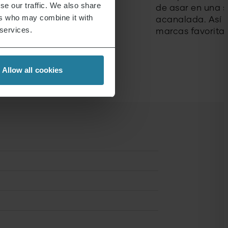
se our traffic. We also share
de asar en una su
ers who may combine it with
acanalada. Así 
 services.
marcas favoritas
Allow all cookies