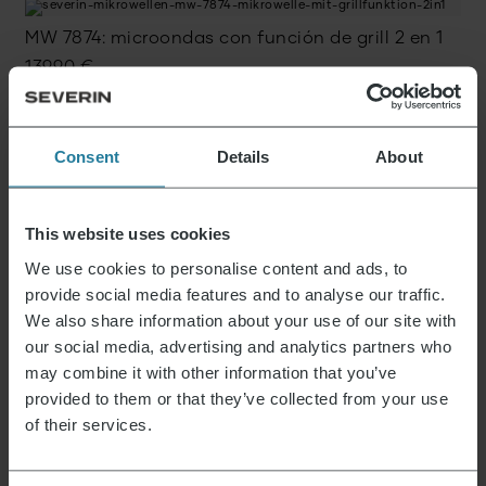
MW 7874: microondas con función de grill 2 en 1
139,90
€
Consent
Details
About
Microondas 3 en 1 con base de cristal
299,00
€
This website uses cookies
11 von 33 Productos
We use cookies to personalise content and ads, to
Ver más
provide social media features and to analyse our traffic.
We also share information about your use of our site with
our social media, advertising and analytics partners who
may combine it with other information that you’ve
provided to them or that they’ve collected from your use
Noticias y ofertas
of their services.
Regístrate ahora y recibe un cupón del 15% para
tu próxima compra.