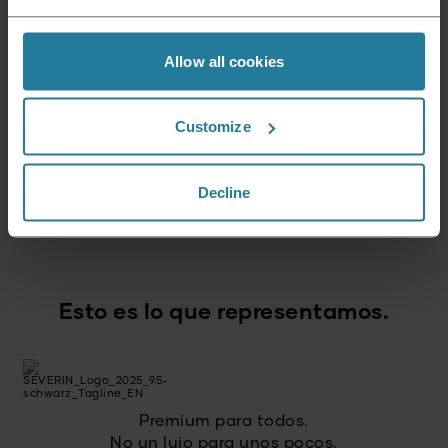
Noticias y ofertas
Regístrate ahora y recibe un cupón del 15% para
Allow all cookies
tu próxima compra.
Customize
Dirección de correo electrónico
*
Decline
Iniciar sesión
Esto es lo que representamos.
Premium para todos.
No un lujo para unos pocos,