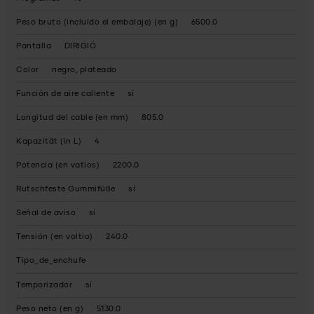
Peso bruto (incluido el embalaje) (en g)
6500.0
Pantalla
DIRIGIÓ
Color
negro, plateado
Función de aire caliente
sí
Longitud del cable (en mm)
805.0
Kapazität (in L)
4
Potencia (en vatios)
2200.0
Rutschfeste Gummifüße
sí
Señal de aviso
sí
Tensión (en voltio)
240.0
Tipo_de_enchufe
Temporizador
sí
Peso neto (en g)
5130.0