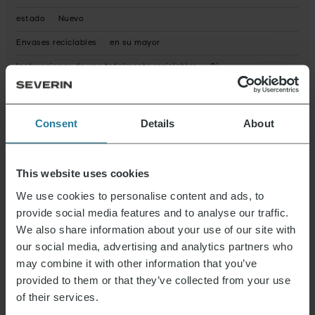
estado
Nuevo
Envases reciclables
en su mayor
Instrucciones de uso totalmente reciclables
Sí
El dispositivo contiene material reciclado
No
Posibles sustancias peligrosas
Consent
Details
About
Dimensiones del producto (HxWxD) (en cm)
20 x 41 x 39
Dimensiones del embalaje (HxWxD) (en cm)
23,6 x 42,5 x 42
This website uses cookies
Declaración de garantía
We use cookies to personalise content and ads, to
provide social media features and to analyse our traffic.
Reparaturservice
disponible
We also share information about your use of our site with
our social media, advertising and analytics partners who
Anleitung 2464_Manual.pdf
Datenblatt 10002464000_es.pdf
may combine it with other information that you’ve
Garantieerklärung 3566_ES_Warranty_11L.pdf
provided to them or that they’ve collected from your use
of their services.