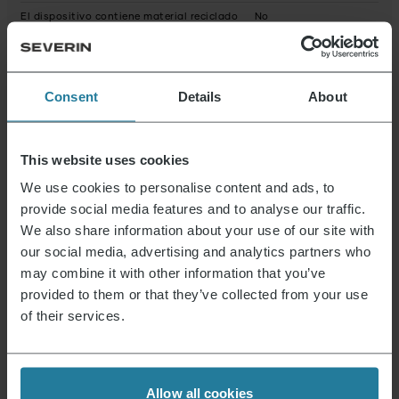
El dispositivo contiene material reciclado
No
Posibles sustancias peligrosas
Dimensiones del producto (HxWxD) (en cm)
25,9 x 44 x 33,5
Consent
Details
About
Dimensiones del embalaje (HxWxD) (en cm)
29,1 x 48,8 x 38
This website uses cookies
Anleitung 007792_MW_Manual.pdf
Datenblatt 10007792000_es.pdf
Garantieerklärung 007792_MW_Warranty.pdf
We use cookies to personalise content and ads, to
provide social media features and to analyse our traffic.
We also share information about your use of our site with
our social media, advertising and analytics partners who
Noticias y ofertas
may combine it with other information that you’ve
Regístrate ahora y recibe un cupón del 15% para
provided to them or that they’ve collected from your use
tu próxima compra.
of their services.
Dirección de correo electrónico
*
Allow all cookies