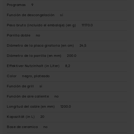
Programas
9
Función de descongelación
sí
Peso bruto (incluido el embalaje) (en g)
11170.0
Parrilla doble
no
Diámetro de la placa giratoria (en cm)
24,5
Diámetro de la parrilla (en mm)
200.0
Effektiver Nutzinhalt (in Liter)
8,2
Color
negro, plateado
Función de grill
sí
Función de aire caliente
no
Longitud del cable (en mm)
1200.0
Kapazität (in L)
20
Base de ceramica
no