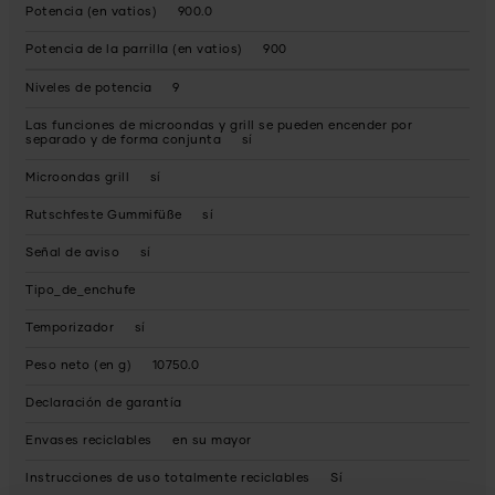
Potencia (en vatios)
900.0
Potencia de la parrilla (en vatios)
900
Niveles de potencia
9
Las funciones de microondas y grill se pueden encender por
separado y de forma conjunta
sí
Microondas grill
sí
Rutschfeste Gummifüße
sí
Señal de aviso
sí
Tipo_de_enchufe
Temporizador
sí
Peso neto (en g)
10750.0
Declaración de garantía
Envases reciclables
en su mayor
Instrucciones de uso totalmente reciclables
Sí