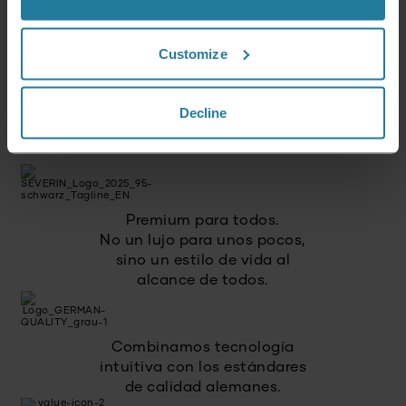
Iniciar sesión
Customize
Decline
Esto es lo que representamos.
Premium para todos.
No un lujo para unos pocos,
sino un estilo de vida al
alcance de todos.
Combinamos tecnología
intuitiva con los estándares
de calidad alemanes.