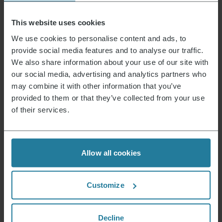
Dimensiones del producto (HxWxD) (en cm)
22,5 x 43 x 29
Dimensiones del embalaje (HxWxD) (en cm)
30,5 x 48,7 x 34
This website uses cookies
Tipo_de_enchufe
We use cookies to personalise content and ads, to
provide social media features and to analyse our traffic.
Posibles sustancias peligrosas
We also share information about your use of our site with
Reparaturservice
disponible
our social media, advertising and analytics partners who
may combine it with other information that you’ve
Elektrogeräte Rücknahme
Sí
provided to them or that they’ve collected from your use
of their services.
Anleitung 007405_007406_EZ_Warranty_r2_oRU.pdf
Datenblatt
10007405000_es.pdf
Allow all cookies
Noticias y ofertas
Customize
Regístrate ahora y recibe un cupón del 15% para
tu próxima compra.
Decline