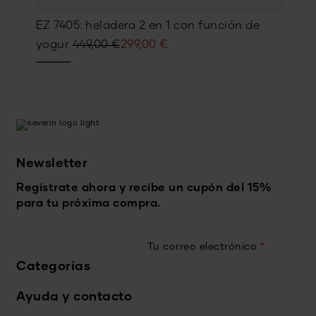
EZ 7405: heladera 2 en 1 con función de
El
El
yogur
449,00
€
299,00
€
precio
precio
original
actual
era:
es:
449,00 €.
299,00 €.
Newsletter
Regístrate ahora y recibe un cupón del 15%
para tu próxima compra.
Tu correo electrónico
*
Categorías
Ayuda y contacto