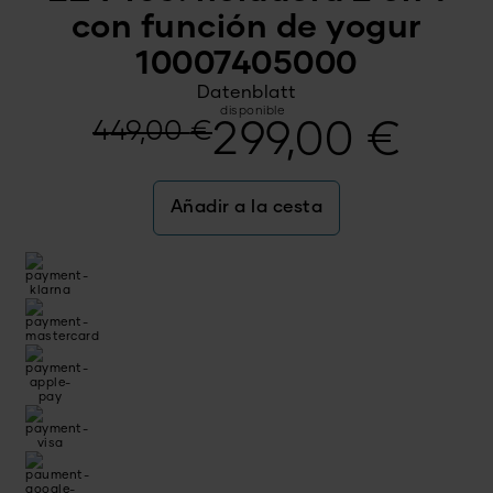
con función de yogur
10007405000
Datenblatt
disponible
El
El
449,00
€
299,00
€
precio
precio
Añadir a la cesta
original
actual
era:
es:
449,00 €.
299,00 €.