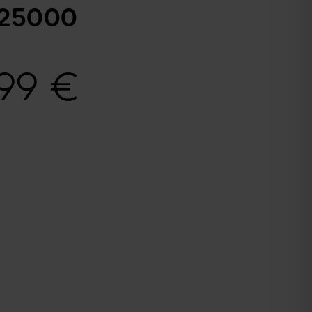
25000
,99
€
.