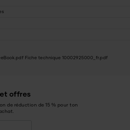
es
teeBook.pdf
Fiche technique 10002925000_fr.pdf
et offres
bon de réduction de 15 % pour ton
achat.