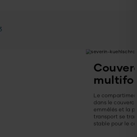
Couver
multifo
Le compartiment
dans le couvercle
emmêlés et la p
transport se tra
stable pour le co