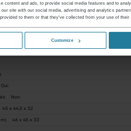
e content and ads, to provide social media features and to analy
 our site with our social media, advertising and analytics partn
 provided to them or that they’ve collected from your use of their
 Typ C (CEE 7/16)
Customize
e
Oui
lés
Non
45 x 44,5 x 32
cm)
46 x 45 x 33