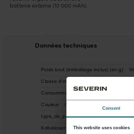
batterie externe (10 000 mAh).
Données techniques
Poids brut (emballage inclus) (en g)
54
Classe d'efficacité énergétique
E
Consommation énergétique/an (en kWh
Couleur
Couleur gris, vert
Consent
type_de_poignee
Poignée de transpor
This website uses cookies
Kabelloser Betrieb
oui