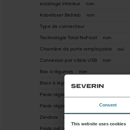
eclairage interieur
non
Kabelloser Betrieb
non
Type de connecteur
Technologie Total NoFrost
non
Charnière de porte remplaçable
oui
Connexion par câble USB
non
Bac à légumes
non
Bacs à légumes avec contrôle de l'humi
Pieds réglables (arrière)
non
Consent
Pieds réglables (avant)
oui
Zerobox
non
This website uses cookies
Poids net (en g)
25000.0