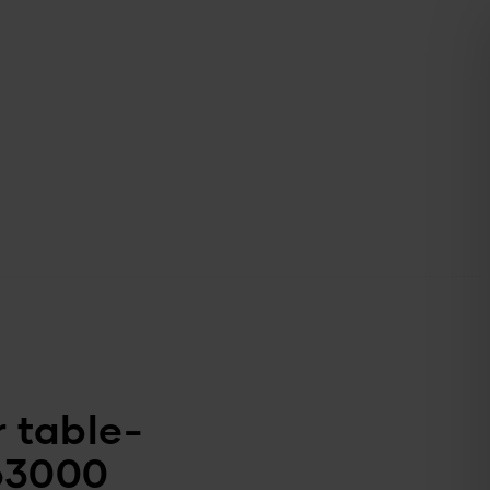
 table-
63000