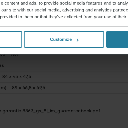
e content and ads, to provide social media features and to analy
 our site with our social media, advertising and analytics partn
 provided to them or that they’ve collected from your use of their
e
Customize
Oui
lés
Non
es
84 x 45 x 47,5
cm)
89 x 46,8 x 49,5
e garantie 8863_gs_8l_im_guaranteebook.pdf