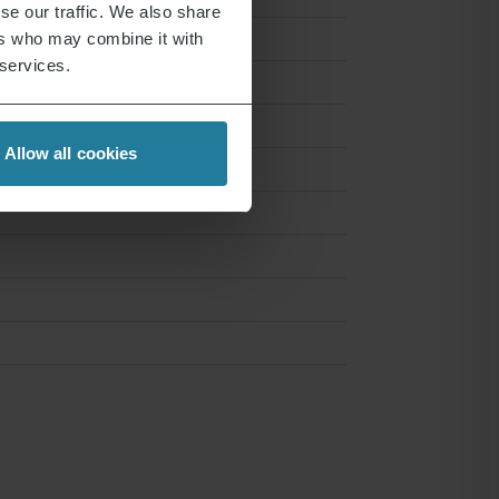
se our traffic. We also share
ers who may combine it with
 services.
Allow all cookies