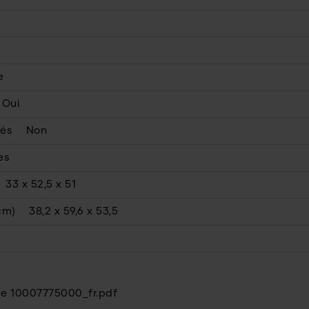
e
Oui
lés
Non
es
33 x 52,5 x 51
cm)
38,2 x 59,6 x 53,5
ue 10007775000_fr.pdf