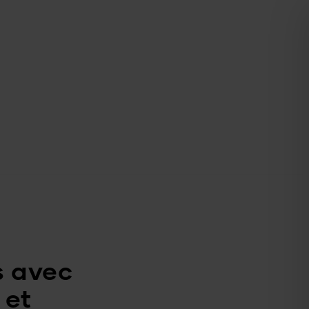
s avec
 et