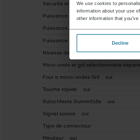
We use cookies to personalis
Sécurité enfant
oui
information about your use of
Puissance (en Watt)
900.0
other information that you’ve
Puissance du gril (en Watt)
1.100
Puissance chaleur tournante (en Watt)
Decline
Niveaux de puissance
5
Micro-onde et gril sélectionnable sépa
Four a micro-ondes Gril
oui
Touche rapide
oui
Rutschfeste Gummifüße
oui
Signal sonore
oui
Type de connecteur
Minuteur
oui