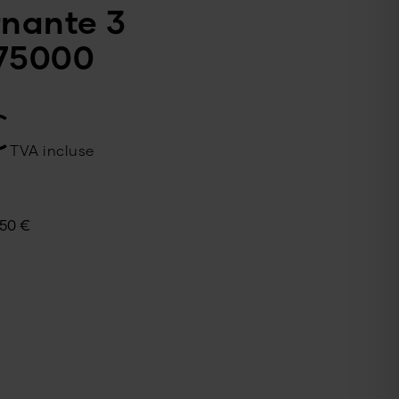
rnante 3
775000
€
TVA incluse
50
€