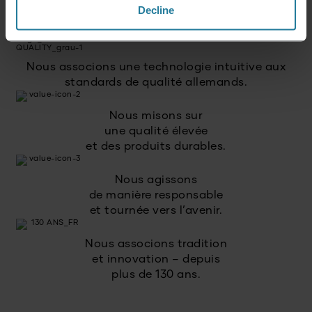
Pas un luxe pour quelques-uns, mais un style de
Decline
vie accessible à tous.
Nous associons une technologie intuitive aux
standards de qualité allemands.
Nous misons sur
une qualité élevée
et des produits durables.
Nous agissons
de manière responsable
et tournée vers l’avenir.
Nous associons tradition
et innovation – depuis
plus de 130 ans.