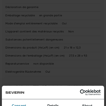
Déclaration de garantie
Emballage recyclable
en grande partie
Mode d'emploi entièrement recyclable
Oui
L'appareil contient des matériaux recyclés
Non
Substances potentiellement dangereuses
Dimensions du produit (HxLxP) (en cm)
21 x 18 x 12,3
Dimensions de l'emballage (HxLxP) (en cm)
27,5 x 28 x 9,5
Reparaturservice
non disponible
Elektrogeräte Rücknahme
Oui
Notice d'utilisation 5591.pdf
Fiche technique 10005591000_fr.pdf
Déclaration de garantie 5591_ZB_im_GuaranteeBook.pdf
Consent
Details
About