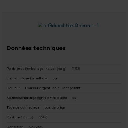
Garantie 2 ans
Données techniques
Poids brut (emballage inclus) (en g)
1117.0
Entnehmbare Einzelteile
oui
Couleur
Couleur argent, noir, Transparent
Spülmaschinengeeignete Einzelteile
oui
Type de connecteur
pas de prise
Poids net (en g)
864.0
Condition
Nouveau