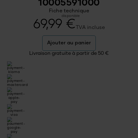
10005591000
Fiche technique
disponible
69,99
€
TVA incluse
Ajouter au panier
Livraison gratuite à partir de
50
€