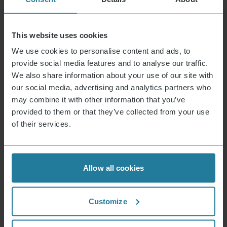
Actualités et offres
Inscris-toi maintenant et reçois un bon de
This website uses cookies
réduction de 15 % pour ton prochain achat.
We use cookies to personalise content and ads, to
provide social media features and to analyse our traffic.
We also share information about your use of our site with
Adresse e-mail
*
our social media, advertising and analytics partners who
may combine it with other information that you’ve
S'inscrire
provided to them or that they’ve collected from your use
of their services.
C’est ce que nous représentons.
Allow all cookies
Customize
Premium pour tous.