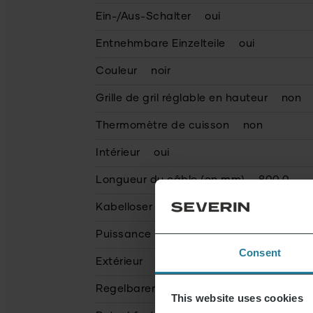
Ein-/Aus-Schalter
oui
Entnehmbare Einzelteile
oui
Couleur
noir
Grille de gril réglable en hauteur
non
Thermomètre de cuisson
non
Intérieur
oui
Longueur du câble (en mm)
800.0
Kabelloser Betrieb
non
Puissance (en Watt)
1800.0
Consent
Extérieur
non
Regelbarer Thermostat
oui
This website uses cookies