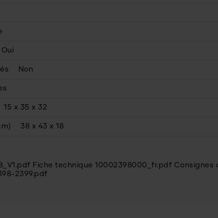
e
Oui
lés
Non
es
15 x 35 x 32
cm)
38 x 43 x 18
8_V1.pdf
Fiche technique 10002398000_fr.pdf
Consignes 
398-2399.pdf