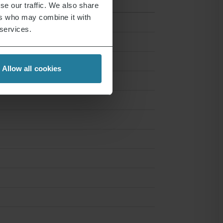
se our traffic. We also share
ers who may combine it with
 services.
Allow all cookies