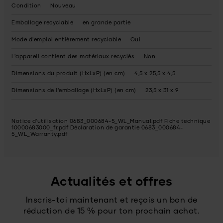
Condition
Nouveau
Emballage recyclable
en grande partie
Mode d'emploi entièrement recyclable
Oui
L'appareil contient des matériaux recyclés
Non
Dimensions du produit (HxLxP) (en cm)
4,5 x 25,5 x 4,5
Dimensions de l'emballage (HxLxP) (en cm)
23,5 x 31 x 9
Notice d'utilisation 0683_000684-5_WL_Manual.pdf
Fiche technique
10000683000_fr.pdf
Déclaration de garantie 0683_000684-
5_WL_Warranty.pdf
Actualités et offres
Inscris-toi maintenant et reçois un bon de
réduction de 15 % pour ton prochain achat.