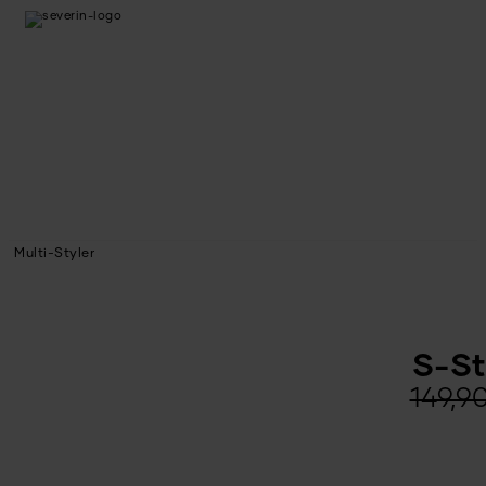
Multi-Styler
S-St
Le
Le
149,9
pri
pri