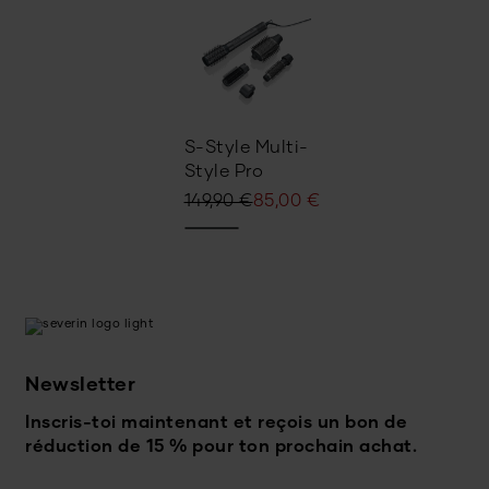
S-Style Multi-
Style Pro
Le
Le
149,90
€
85,00
€
prix
prix
initial
actuel
était :
est :
149,90 €.
85,00 €.
Newsletter
Inscris-toi maintenant et reçois un bon de
réduction de 15 % pour ton prochain achat.