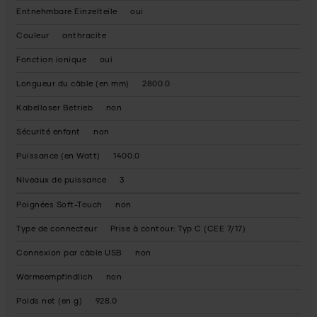
Entnehmbare Einzelteile
oui
Couleur
anthracite
Fonction ionique
oui
Longueur du câble (en mm)
2800.0
Kabelloser Betrieb
non
Sécurité enfant
non
Puissance (en Watt)
1400.0
Niveaux de puissance
3
Poignées Soft-Touch
non
Type de connecteur
Prise à contour: Typ C (CEE 7/17)
Connexion par câble USB
non
Wärmeempfindlich
non
Poids net (en g)
928.0