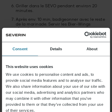
Griller dans le SEVO pendant environ 20
minutes.
Après env. 10 min, badigeonner avec le reste
de la marinade. Servir les Bier-Wings
chauds.
ÉPUISÉ
Consent
Details
About
Hachoir universel à batterie sans fil
79,99
€
This website uses cookies
We use cookies to personalise content and ads, to
provide social media features and to analyse our traffic.
We also share information about your use of our site with
our social media, advertising and analytics partners who
C’est ce que nous représentons.
may combine it with other information that you’ve
provided to them or that they’ve collected from your use
of their services.