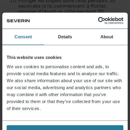
Plonger les bagels dans l’eau pendant 30
secondes (s’ils commencent à flotter,
plonger d’abord un côté pendant 30
secondes, puis l’autre pendant encore 30
secondes).
Déposer sur une plaque de cuisson.
Consent
Details
About
Badigeonner les bagels de blanc d’œuf et
les saupoudrer de graines de sésame.
This website uses cookies
cuire pendant 18 à 20 minutes à 200°C
chaleur de voûte et de sole.
We use cookies to personalise content and ads, to
provide social media features and to analyse our traffic.
Laisser refroidir les bagels sur une grille.
We also share information about your use of our site with
our social media, advertising and analytics partners who
Merci encore à Britta pour cette superbe photo
may combine it with other information that you’ve
et cette recette. N’hésitez pas à passer chez elle.
Cliquez ici pour accéder au blog.
provided to them or that they’ve collected from your use
of their services.
Plaque à induction
79,99
€