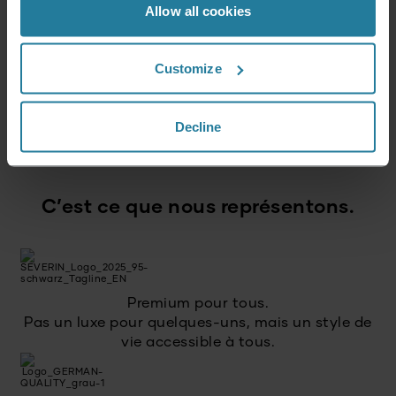
Allow all cookies
Customize
Presse-agrumes
27,99
€
Decline
C’est ce que nous représentons.
Premium pour tous.
Pas un luxe pour quelques-uns, mais un style de
vie accessible à tous.