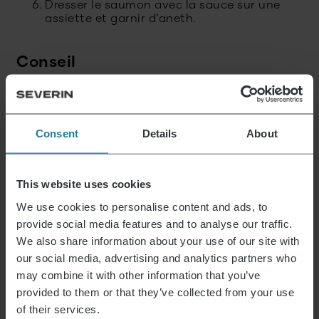
Dresser le saumon avec la sauce sur une
assiette et garnir d’aneth.
Conseil
Le saumon est préparé de manière
particulièrement délicate dans un four à micro-
Consent
Details
About
ondes inverter. Grâce à la puissance constante,
de nombreux arômes et nutriments sont
préservés. Le saumon est ainsi encore plus
tendre.
This website uses cookies
We use cookies to personalise content and ads, to
ÉPUISÉ
provide social media features and to analyse our traffic.
We also share information about your use of our site with
our social media, advertising and analytics partners who
may combine it with other information that you’ve
Four Micro-ondes 20 L avec fonction Gril 2-en-1
provided to them or that they’ve collected from your use
159,90
€
of their services.