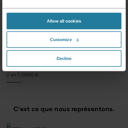
Allow all cookies
Micro-ondes 3 en 1 avec base en verre
299,00
€
Customize
Decline
Micro-ondes avec fonction gril avec fonction gril
2 en 1
139,90
€
C’est ce que nous représentons.