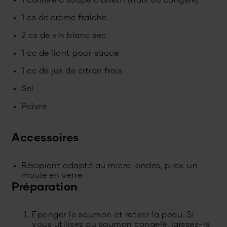
1 cuillère à soupe d'aneth (frais ou congelé)
1 cs de crème fraîche
2 cs de vin blanc sec
1 cc de liant pour sauce
1 cc de jus de citron frais
Sel
Poivre
Accessoires
Récipient adapté au micro-ondes, p. ex. un
moule en verre
Préparation
Eponger le saumon et retirer la peau. Si
vous utilisez du saumon congelé, laissez-le