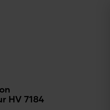
ion
r HV 7184