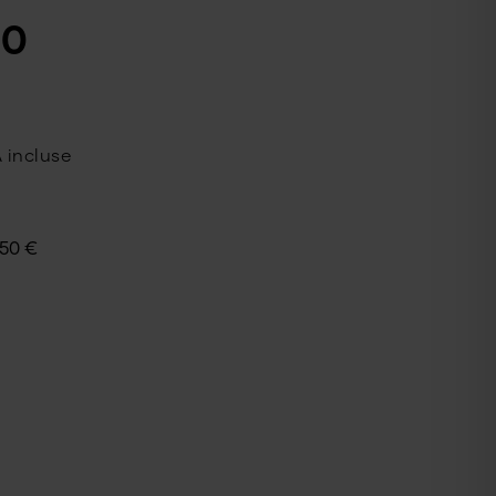
00
 incluse
50
€