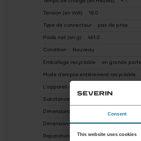
Temps de charge (en Heures)
< 1
Tension (en Volt)
18.0
Type de connecteur
pas de prise
Poids net (en g)
461.0
Condition
Nouveau
Emballage recyclable
en grande parti
Mode d'emploi entièrement recyclable
L'appareil contient des matériaux recyc
Substances potentiellement dangereus
Dimensions du produit (HxLxP) (en cm)
Consent
Dimensions de l'emballage (HxLxP) (en 
This website uses cookies
Reparaturservice
non disponible