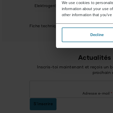
We use cookies to personalis
Elektrogeräte Rücknahme
Oui
information about your use of
other information that you’ve
Fiche technique 10007260000_fr.pdf
Decline
Actualités 
Inscris-toi maintenant et reçois un 
prochain 
Adresse e-mail
*
S'inscrire