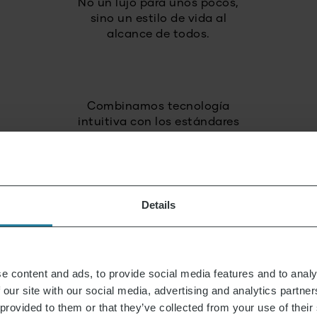
No un lujo para unos pocos,
sino un estilo de vida al
alcance de todos.
Combinamos tecnología
intuitiva con los estándares
de calidad alemanes.
Apostamos por
alta calidad
Details
y productos duraderos.
Actuamos de
e content and ads, to provide social media features and to analy
manera responsable
 our site with our social media, advertising and analytics partn
y con visión de futuro.
 provided to them or that they’ve collected from your use of their