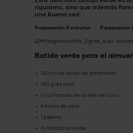
Este delicioso batido verde es u
riquísimo, sino que además llama
una buena sed.
Preparación 5 minutos
Preparación 
Batido verde para el almue
120 ml de leche de almendras
150 g de piña
1 cucharada de aceite de coco
4 tallos de apio
1 pepino
½ manzana verde