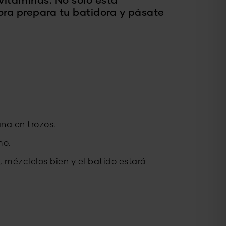
vitaminas. No sólo está
hora prepara tu batidora y pásate
ana en trozos.
mo.
, mézclelos bien y el batido estará