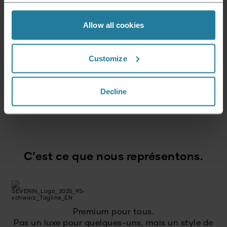
coriandre jusqu’à obtenir une crème lisse.
Saler et poivrer et servir immédiatement
Allow all cookies
avec les crevettes.
ÉPUISÉ
Customize
Decline
Hachoir universel à batterie sans fil
79,99
€
C’est ce que nous représentons.
Premium pour tous.
Pas un luxe pour quelques-uns, mais un style de