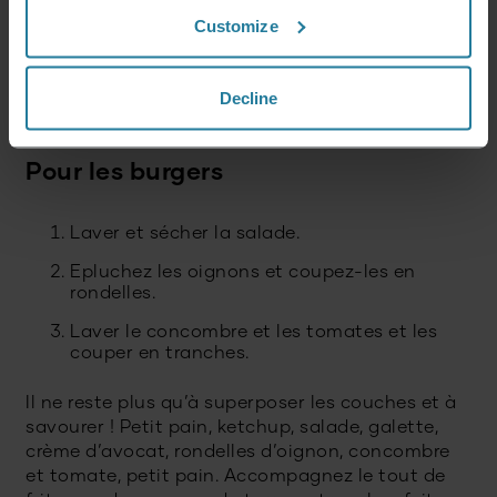
Couper les avocats en deux, les dénoyauter
Customize
et mettre la pulpe dans un saladier.
Ajouter le jus de citron.
Decline
Saler et poivrer.
Pour les burgers
Laver et sécher la salade.
Epluchez les oignons et coupez-les en
rondelles.
Laver le concombre et les tomates et les
couper en tranches.
Il ne reste plus qu’à superposer les couches et à
savourer ! Petit pain, ketchup, salade, galette,
crème d’avocat, rondelles d’oignon, concombre
et tomate, petit pain. Accompagnez le tout de