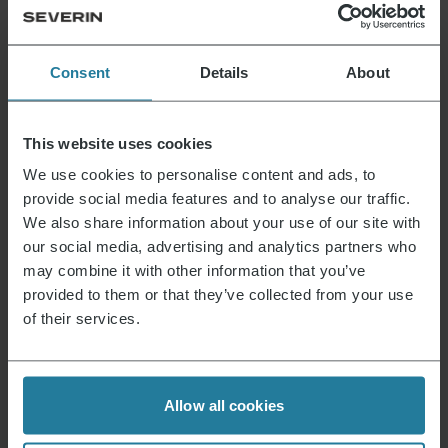
pâte et faites-les cuire sur le gril pendant
environ 4 minutes de chaque côté.
Égoutter ensuite les burgers sur du papier
Consent
Details
About
absorbant.
Pour le ketchup au chili
This website uses cookies
We use cookies to personalise content and ads, to
Mets tous les ingrédients dans un saladier
provide social media features and to analyse our traffic.
et mélange-les jusqu’à obtenir une masse
We also share information about your use of our site with
homogène.
our social media, advertising and analytics partners who
Mets-le au réfrigérateur jusqu’au moment
may combine it with other information that you’ve
de le préparer.
provided to them or that they’ve collected from your use
of their services.
Pour la crème d’avocat
Laver le basilic, le secouer pour le sécher et
Allow all cookies
le couper finement.