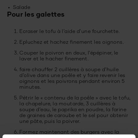
Salade
Pour les galettes
Ecraser le tofu à l’aide d’une fourchette.
Epluchez et hachez finement les oignons.
Couper le poivron en deux, l’épépiner, le
laver et le hacher finement.
faire chauffer 2 cuillères à soupe d’huile
d’olive dans une poêle et y faire revenir les
oignons et les poivrons pendant environ 5
minutes.
Pétrir le « contenu de la poêle » avec le tofu,
la chapelure, la moutarde, 3 cuillères à
soupe d’eau, le paprika en poudre, la farine
de graines de caroube et le sel pour obtenir
une pâte, puis la poivrer.
Formez maintenant des burgers avec la