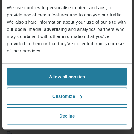
marinade froide pendant 30 minutes (de
We use cookies to personalise content and ads, to
préférence au réfrigérateur pendant la nuit).
provide social media features and to analyse our traffic.
Pour la vinaigrette, mélanger tous les
We also share information about your use of our site with
ingrédients.
our social media, advertising and analytics partners who
Pour servir, retirer les steaks de la marinade
may combine it with other information that you’ve
et les saupoudrer de graines de sésame.
provided to them or that they’ve collected from your use
Arroser la salade avec la vinaigrette et
of their services.
servir les deux ensemble.
Allow all cookies
C’est ce que nous représentons.
Customize
Premium pour tous.
Decline
Pas un luxe pour quelques-uns, mais un style de
vie accessible à tous.