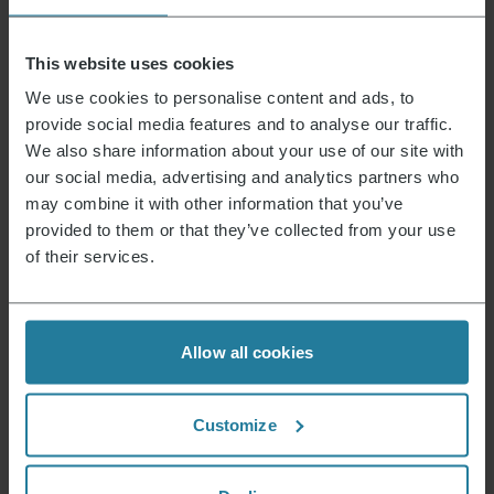
BoostZone pendant 4 à 5 minutes de
chaque côté. Réduire ensuite la chaleur à
180 °C, fermer le couvercle et terminer la
This website uses cookies
cuisson du turbot pendant 10 minutes
supplémentaires.
We use cookies to personalise content and ads, to
provide social media features and to analyse our traffic.
Nettoyer le fenouil, le couper en deux, retirer
le trognon et le raboter très finement.
We also share information about your use of our site with
Mélangez le jus de citron, la moutarde, le
our social media, advertising and analytics partners who
miel et l’huile d’olive et assaisonnez avec du
may combine it with other information that you’ve
sel et du poivre. Effeuiller l’aneth et le
provided to them or that they’ve collected from your use
couper finement. Mélanger tous les
ingrédients préparés.
of their services.
Pour servir, répartir la tapenade sur le
poisson et l’accompagner de la salade de
fenouil.
Allow all cookies
Customize
C’est ce que nous représentons.