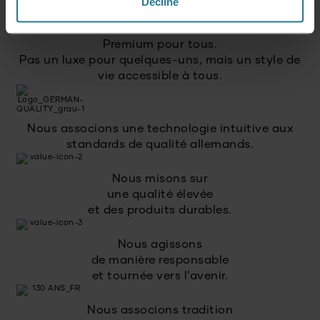
Decline
Premium pour tous.
Pas un luxe pour quelques-uns, mais un style de
vie accessible à tous.
Nous associons une technologie intuitive aux
standards de qualité allemands.
Nous misons sur
une qualité élevée
et des produits durables.
Nous agissons
de manière responsable
et tournée vers l’avenir.
Nous associons tradition