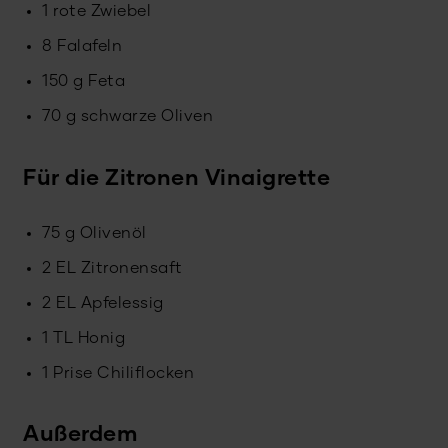
1 rote Zwiebel
8 Falafeln
150 g Feta
70 g schwarze Oliven
Für die Zitronen Vinaigrette
75 g Olivenöl
2 EL Zitronensaft
2 EL Apfelessig
1 TL Honig
1 Prise Chiliflocken
Außerdem