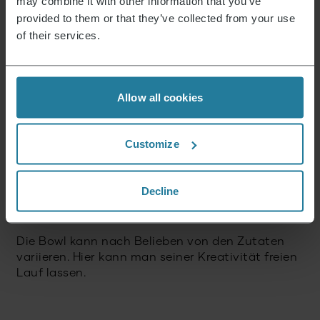
may combine it with other information that you’ve
Falafel Bowl
provided to them or that they’ve collected from your use
of their services.
Die Zwiebel kleinschneiden und die
Cherrytomaten halbieren, zusammen mit
der Salatmischung in einer großen Schüssel
vermengen.
Allow all cookies
Für die Vinaigrette Olivenöl, Zitronensaft,
Apfelessig und Honig verrühren, mit Salz,
Customize
Pfeffer und Chiliflocken würzen.
Die Vinaigrette über den Salat geben und
vermischen. Den Salat mit 4 Falafeln, Feta
Decline
Käse, Oliven und Hummus toppen und
genießen!
Die Bowl kann nach Belieben von den Zutaten
variieren. Hier kann man seiner Kreativität freien
Lauf lassen.