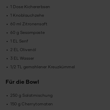
1 Dose Kichererbsen
1 Knoblauchzehe
60 ml Zitronensaft
60 g Sesampaste
1 EL Senf
2 EL Olivenöl
3 EL Wasser
1/2 TL gemahlener Kreuzkümmel
Für die Bowl
250 g Salatmischung
150 g Cherrytomaten