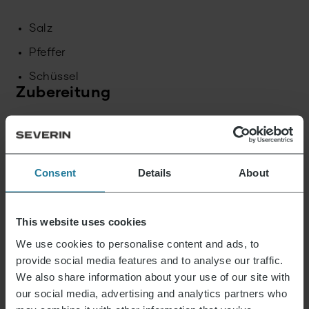
Salz
Pfeffer
Schüssel
Zubereitung
Senf-Hummus
Consent
Details
About
Die Kichererbsen aus der Dose in ein Sieb
geben und abwaschen. Anschließend mit
Senf, Zitronensaft, Sesampaste, Knoblauch,
Olivenöl, Kreuzkümmel, Salz und Wasser in
This website uses cookies
einen Mixer geben und zu einer cremigen
Paste verarbeiten. Bei Belieben nachwürzen.
We use cookies to personalise content and ads, to
provide social media features and to analyse our traffic.
Die Masse in eine kleine Schüssel geben und
We also share information about your use of our site with
mit etwas Olivenöl beträufeln.
our social media, advertising and analytics partners who