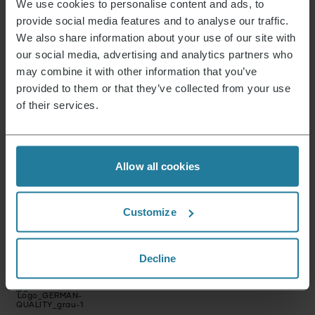
We use cookies to personalise content and ads, to
provide social media features and to analyse our traffic.
ÉPUISÉ
We also share information about your use of our site with
our social media, advertising and analytics partners who
may combine it with other information that you’ve
Friteuse à air chaud
109,90
€
provided to them or that they’ve collected from your use
of their services.
C’est ce que nous représentons.
Allow all cookies
Customize
Premium pour tous.
Decline
Pas un luxe pour quelques-uns, mais un style de
vie accessible à tous.