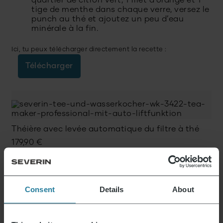
quartier de citron vert, 1 filet d’orange et 1
tige de menthe dans chaque verre, versez le
punch au thé et ajoutez un peu d’eau
minérale à la fin.
Ici, tu peux télécharger directement la recette :
Télécharger
Théière avec levée automatique du filtre à thé
179,90
€
ÉPUISÉ
Consent
Details
About
Bouilloire / Théière multi-température en verre