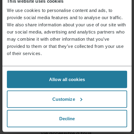
This website uses cookies
89,99
€
We use cookies to personalise content and ads, to
provide social media features and to analyse our traffic.
We also share information about your use of our site with
ÉPUISÉ
our social media, advertising and analytics partners who
may combine it with other information that you’ve
provided to them or that they’ve collected from your use
Théière et bouilloire numérique en verre
99,99
€
of their services.
Allow all cookies
C’est ce que nous représentons.
Customize
Decline
Premium pour tous.
Pas un luxe pour quelques-uns, mais un style de
vie accessible à tous.