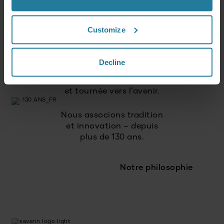
Nous misons sur
Customize
une qualité élevée
et des produits durables.
Decline
Nous agissons
de manière responsable
et tournée vers l’avenir.
Nous associons tradition
et innovation – depuis
plus de 130 ans.
Notre philosophie