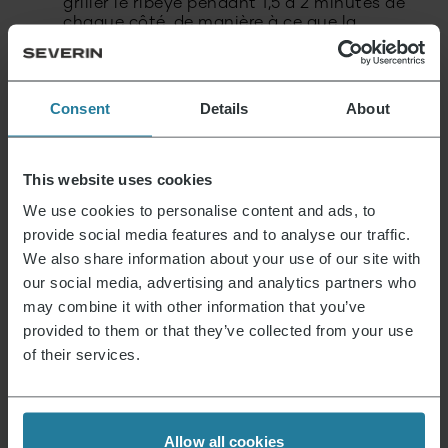
griller le ribeye pendant 1,5 à 2 minutes de
chaque côté, de manière à ce que la
marinade ne brûle pas. Laisser reposer
passivement pendant 5 minutes
supplémentaires, retirer du barbecue et
garnir d’huile de sésame.
Consent
Details
About
This website uses cookies
C’est ce que nous représentons.
We use cookies to personalise content and ads, to
provide social media features and to analyse our traffic.
We also share information about your use of our site with
our social media, advertising and analytics partners who
may combine it with other information that you’ve
Premium pour tous.
Pas un luxe pour quelques-uns, mais un style de
provided to them or that they’ve collected from your use
vie accessible à tous.
of their services.
Nous associons une technologie intuitive aux
Allow all cookies
standards de qualité allemands.