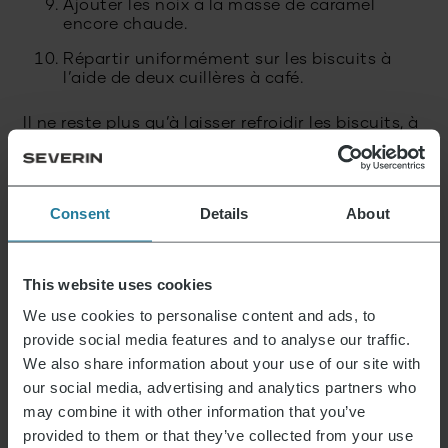
Ajouter les noix à la masse de caramel
encore chaude.
Répartir uniformément sur les biscuits à
l’aide de deux cuillères à café.
Il ne reste plus qu’à laisser refroidir les biscuits, à
les saupoudrer de sucre en poudre si nécessaire,
puis le plus important : déguster !
Consent
Details
About
This website uses cookies
We use cookies to personalise content and ads, to
provide social media features and to analyse our traffic.
We also share information about your use of our site with
our social media, advertising and analytics partners who
may combine it with other information that you’ve
provided to them or that they’ve collected from your use