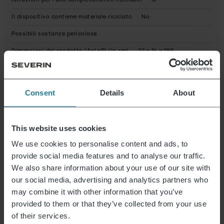
Istruzioni per l'uso completamente riciclabili
Sì
Il dispositivo contiene materiale riciclato
No
Possibili sostanze pericolose
Dimensioni del prodotto (AxLxP) (in cm)
22 x 14 x 19,5
Dimensioni dell'imballo (AxLxP) (in cm)
21 x 20,5 x 17,5
Reparaturservice
non disponibile
Consent
Details
About
Istruzioni 3417_3469_9301_9540_9553.pdf
Scheda tecnica
10003417000_it.pdf
This website uses cookies
We use cookies to personalise content and ads, to
provide social media features and to analyse our traffic.
We also share information about your use of our site with
Novità e offerte
our social media, advertising and analytics partners who
Iscriviti ora e ricevi un buono del 15% per il tuo
may combine it with other information that you’ve
prossimo acquisto.
provided to them or that they’ve collected from your use
of their services.