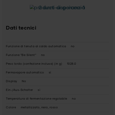
2 anni di garanzia
Dati tecnici
Funzione di tenuta al caldo automatica
no
Funzione "Be Silent"
no
Peso lordo (confezione inclusa) (in g)
1028.0
Fermavapore automatico
sì
Display
No
Ein-/Aus-Schalter
sì
Temperatura di fermentazione regolabile
no
Colore
metallizzato, nero, rosso