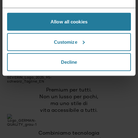
Indirizzo e-mail
*
Allow all cookies
Iscriviti
Customize
Questo è ciò che rappresentiamo.
Decline
Premium per tutti.
Non un lusso per pochi,
ma uno stile di
vita accessibile a tutti.
Combiniamo tecnologia