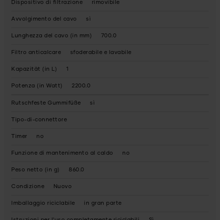
Dispositivo di filtrazione
rimovibile
Avvolgimento del cavo
sì
Lunghezza del cavo (in mm)
700.0
Filtro anticalcare
sfoderabile e lavabile
Kapazität (in L)
1
Potenza (in Watt)
2200.0
Rutschfeste Gummifüße
sì
Tipo-di-connettore
Timer
no
Funzione di mantenimento al caldo
no
Peso netto (in g)
860.0
Condizione
Nuovo
Imballaggio riciclabile
in gran parte