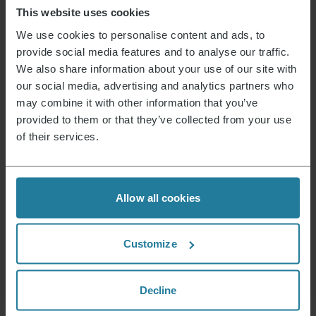
This website uses cookies
SEVERIN non condivide né vende i vostri dati personali.
Datenschutzerklärung
We use cookies to personalise content and ads, to
provide social media features and to analyse our traffic.
We also share information about your use of our site with
our social media, advertising and analytics partners who
may combine it with other information that you’ve
provided to them or that they’ve collected from your use
Newsletter
of their services.
Iscriviti ora e ricevi un buono del 15% per il tuo
prossimo acquisto.
Allow all cookies
Il tuo indirizzo e-mail
*
Categorie
Customize
Aiuto & Contatti
Decline