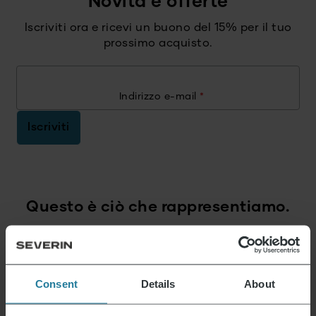
Novità e offerte
Iscriviti ora e ricevi un buono del 15% per il tuo
prossimo acquisto.
Indirizzo e-mail
*
Iscriviti
Questo è ciò che rappresentiamo.
Consent
Details
About
Premium per tutti.
Non un lusso per pochi,
ma uno stile di