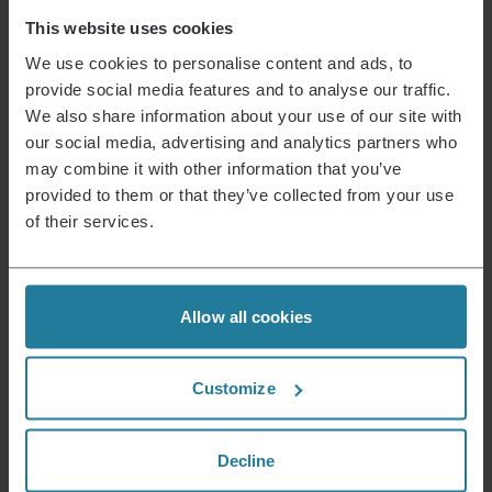
vita accessibile a tutti.
This website uses cookies
We use cookies to personalise content and ads, to
provide social media features and to analyse our traffic.
Combiniamo tecnologia
We also share information about your use of our site with
intuitiva con gli standard
our social media, advertising and analytics partners who
di qualità tedeschi.
may combine it with other information that you’ve
provided to them or that they’ve collected from your use
Puntiamo su
of their services.
alta qualità
e prodotti durevoli.
Agiamo
Allow all cookies
in modo responsabile
e orientato al futuro.
Customize
Uniamo tradizione
e innovazione – da
oltre 130 anni.
Decline