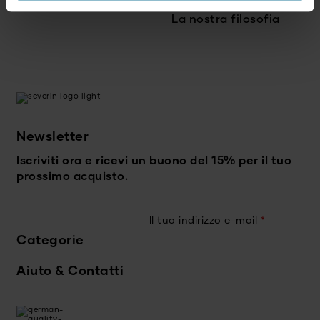
La nostra filosofia
Newsletter
Iscriviti ora e ricevi un buono del 15% per il tuo
prossimo acquisto.
Il tuo indirizzo e-mail
*
Categorie
Aiuto & Contatti