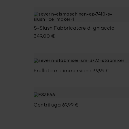
originale
attuale
era:
è:
349,00 €.
209,00 €.
S-Slush Fabbricatore di ghiaccio
349,00
€
Frullatore a immersione
39,99
€
Centrifuga
69,99
€