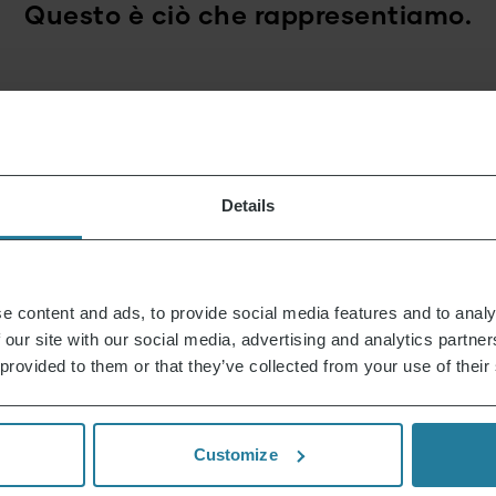
Questo è ciò che rappresentiamo.
Premium per tutti.
Non un lusso per pochi,
ma uno stile di
Details
vita accessibile a tutti.
e content and ads, to provide social media features and to analy
Combiniamo tecnologia
 our site with our social media, advertising and analytics partn
intuitiva con gli standard
 provided to them or that they’ve collected from your use of their
di qualità tedeschi.
Customize
Puntiamo su
alta qualità