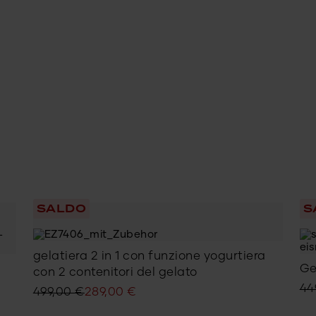
SALDO
S
gelatiera 2 in 1 con funzione yogurtiera
Ge
con 2 contenitori del gelato
Il
Il
44
Il
Il
499,00
€
289,00
€
pr
pr
prezzo
prezzo