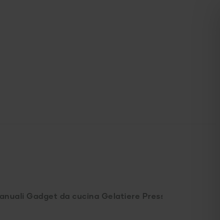
manuali
Gadget da cucina
Gelatiere
Presse per agrumi