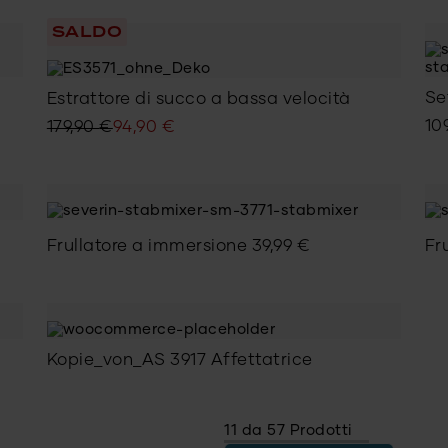
or
at
originale
attuale
era
è:
SALDO
era:
è:
44
29
499,00 €.
289,00 €.
Se
Estrattore di succo a bassa velocità
Il
Il
10
179,90
€
94,90
€
prezzo
prezzo
originale
attuale
era:
è:
179,90 €.
94,90 €.
Frullatore a immersione
39,99
€
Fr
Kopie_von_AS 3917 Affettatrice
11 da 57 Prodotti