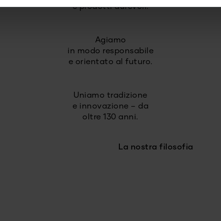
e prodotti durevoli.
Agiamo
in modo responsabile
e orientato al futuro.
Uniamo tradizione
e innovazione – da
oltre 130 anni.
La nostra filosofia