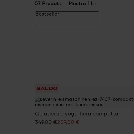
57 Prodotti
Mostra filtri
Bestseller
SALDO
Gelatiera e yogurtiera compatta
Il
Il
349,00
€
209,00
€
prezzo
prezzo