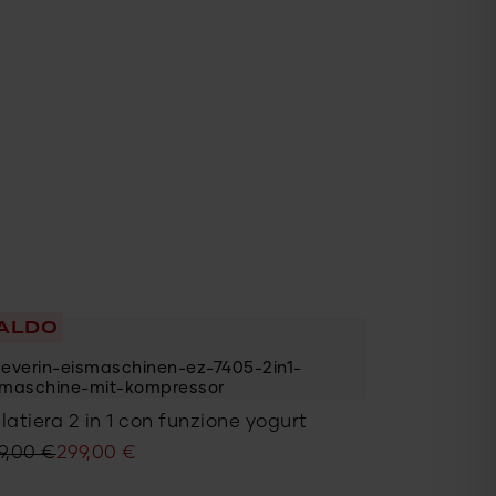
ALDO
latiera 2 in 1 con funzione yogurt
9,00
€
299,00
€
ezzo
ezzo