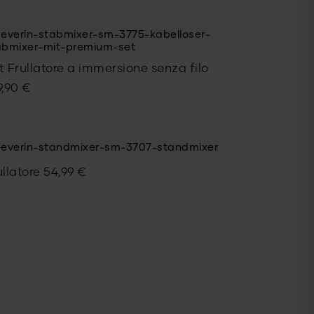
iginale
tuale
:
9,00 €.
9,00 €.
t Frullatore a immersione senza filo
9,90
€
ullatore
54,99
€