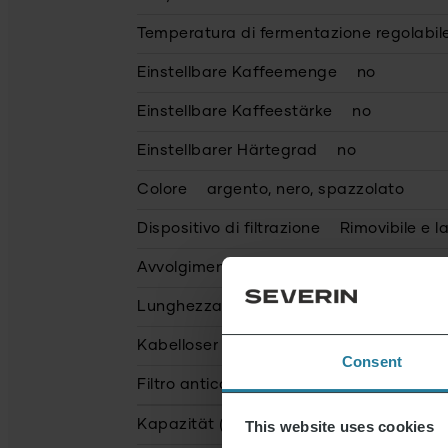
Temperatura di fermentazione regolabil
Einstellbare Kaffeemenge
no
Einstellbare Kaffeestärke
no
Einstellbarer Härtegrad
no
Colore
argento, nero, spazzolato
Dispositivo di filtrazione
Rimovibile e la
Avvolgimento del cavo
sì
Lunghezza del cavo (in mm)
850.0
Kabelloser Betrieb
no
Consent
Filtro anticalcare
no
Kapazität (in L)
0,56
This website uses cookies