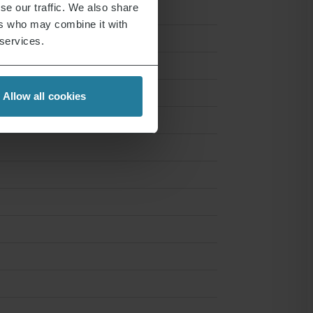
se our traffic. We also share
ers who may combine it with
 services.
Allow all cookies