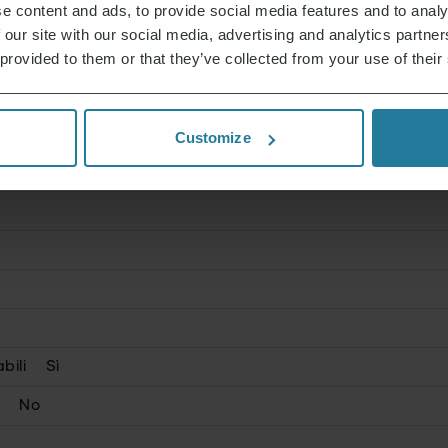
e content and ads, to provide social media features and to analy
 our site with our social media, advertising and analytics partn
no
 provided to them or that they’ve collected from your use of their
Customize
bili
Sì
No