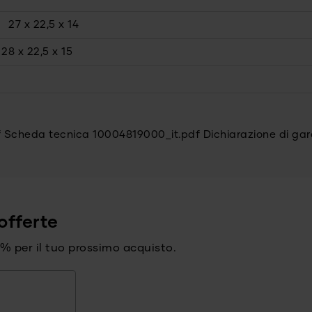
27 x 22,5 x 14
28 x 22,5 x 15
f
Scheda tecnica 10004819000_it.pdf
Dichiarazione di g
offerte
15% per il tuo prossimo acquisto.