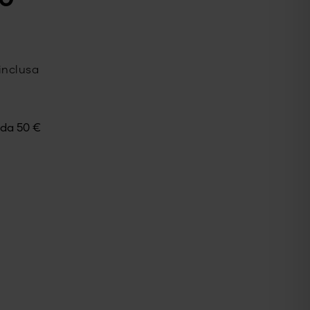
inclusa
e da
50
€