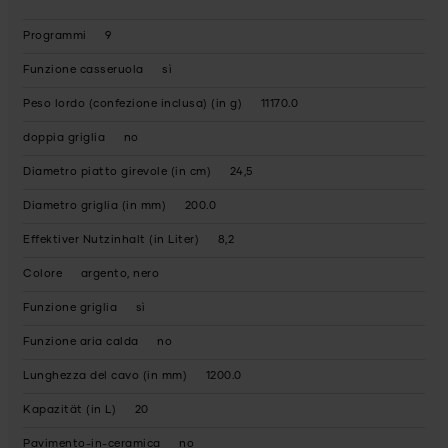
Programmi
9
Funzione casseruola
sì
Peso lordo (confezione inclusa) (in g)
11170.0
doppia griglia
no
Diametro piatto girevole (in cm)
24,5
Diametro griglia (in mm)
200.0
Effektiver Nutzinhalt (in Liter)
8,2
Colore
argento, nero
Funzione griglia
sì
Funzione aria calda
no
Lunghezza del cavo (in mm)
1200.0
Kapazität (in L)
20
Pavimento-in-ceramica
no