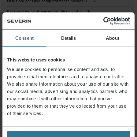
Istruzioni per l'uso completamente riciclabili
Sì
Il dispositivo contiene materiale riciclato
No
Possibili sostanze pericolose
Dimensioni del prodotto (AxLxP) (in cm)
25,9 x 44 x 33,5
Consent
Details
About
Dimensioni dell'imballo (AxLxP) (in cm)
29,1 x 48,8 x 38
This website uses cookies
Istruzioni 007792_MW_Manual.pdf
Scheda tecnica
10007792000_it.pdf
Dichiarazione di garanzia
We use cookies to personalise content and ads, to
007792_MW_Warranty.pdf
provide social media features and to analyse our traffic.
We also share information about your use of our site with
our social media, advertising and analytics partners who
Novità e offerte
may combine it with other information that you’ve
provided to them or that they’ve collected from your use
Iscriviti ora e ricevi un buono del 15% per il tuo
of their services.
prossimo acquisto.