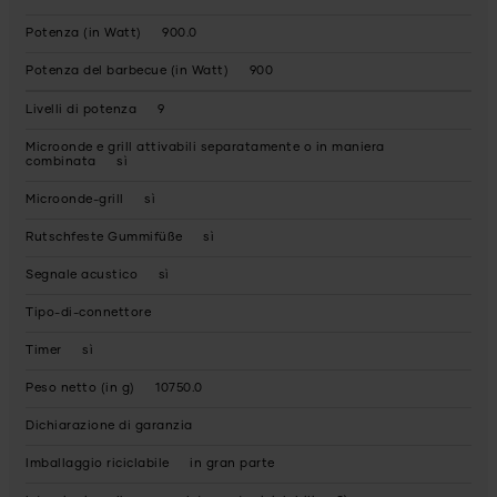
Potenza (in Watt)
900.0
Potenza del barbecue (in Watt)
900
Livelli di potenza
9
Microonde e grill attivabili separatamente o in maniera
combinata
sì
Microonde-grill
sì
Rutschfeste Gummifüße
sì
Segnale acustico
sì
Tipo-di-connettore
Timer
sì
Peso netto (in g)
10750.0
Dichiarazione di garanzia
Imballaggio riciclabile
in gran parte