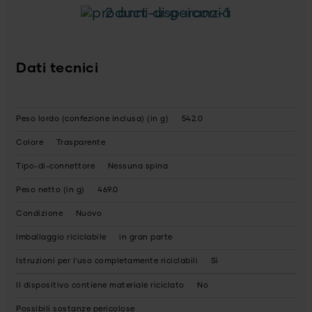
2 anni di garanzia
Dati tecnici
Peso lordo (confezione inclusa) (in g)
542.0
Colore
Trasparente
Tipo-di-connettore
Nessuna spina
Peso netto (in g)
469.0
Condizione
Nuovo
Imballaggio riciclabile
in gran parte
Istruzioni per l'uso completamente riciclabili
Sì
Il dispositivo contiene materiale riciclato
No
Possibili sostanze pericolose