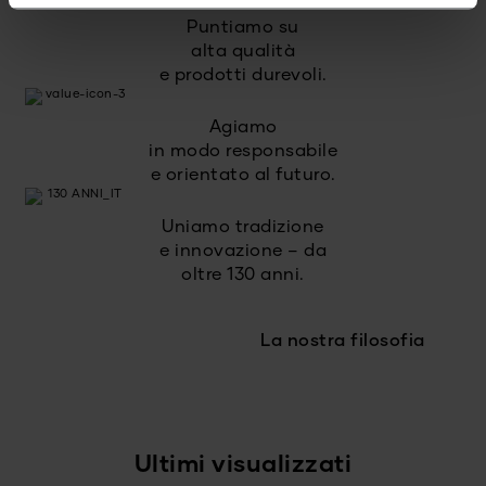
Puntiamo su
alta qualità
e prodotti durevoli.
Agiamo
in modo responsabile
e orientato al futuro.
Uniamo tradizione
e innovazione – da
oltre 130 anni.
La nostra filosofia
Ultimi visualizzati