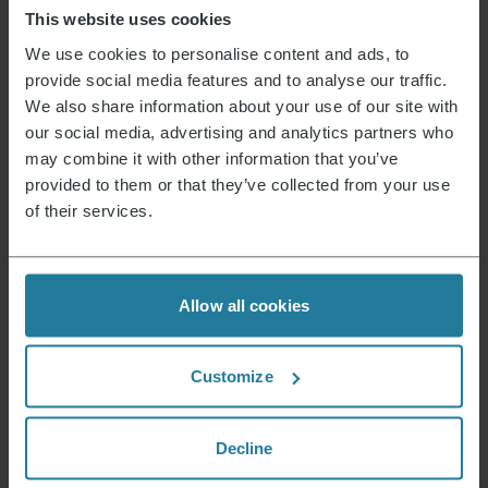
This website uses cookies
Iscriviti
We use cookies to personalise content and ads, to
provide social media features and to analyse our traffic.
We also share information about your use of our site with
our social media, advertising and analytics partners who
Questo è ciò che rappresentiamo.
may combine it with other information that you’ve
provided to them or that they’ve collected from your use
of their services.
Premium per tutti.
Non un lusso per pochi,
Allow all cookies
ma uno stile di
vita accessibile a tutti.
Customize
Combiniamo tecnologia
intuitiva con gli standard
Decline
di qualità tedeschi.