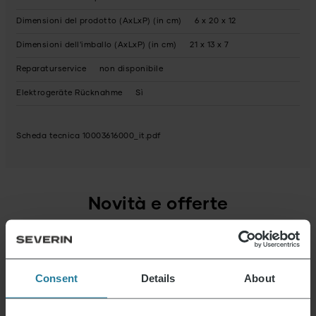
Dimensioni del prodotto (AxLxP) (in cm)
6 x 20 x 12
Dimensioni dell'imballo (AxLxP) (in cm)
21 x 13 x 7
Reparaturservice
non disponibile
Elektrogeräte Rücknahme
Sì
Scheda tecnica 10003616000_it.pdf
Novità e offerte
Iscriviti ora e ricevi un buono del 15% per il tuo
prossimo acquisto.
Consent
Details
About
Indirizzo e-mail
*