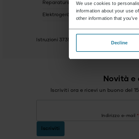
Reparaturservice
non disponibile
We use cookies to personalis
information about your use of
Elektrogeräte Rücknahme
Sì
other information that you’ve
Istruzioni 3735_SM_im_GuaranteeBook_r1.
Decline
Novità e 
Iscriviti ora e ricevi un buono del 
Indirizzo e-mail
*
Iscriviti