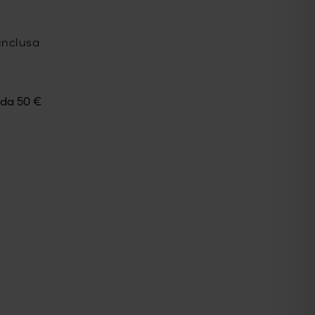
inclusa
e da
50
€