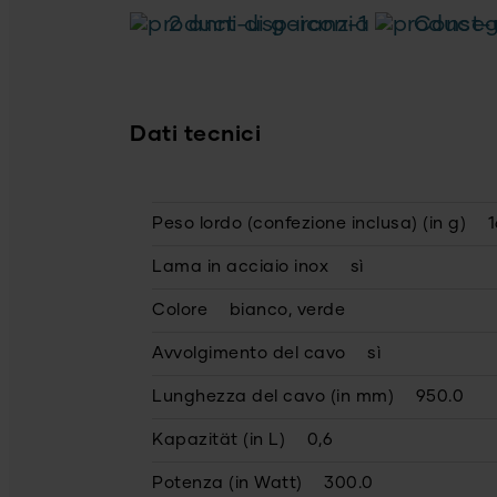
2 anni di garanzia
Consegn
Dati tecnici
Peso lordo (confezione inclusa) (in g)
1
Lama in acciaio inox
sì
Colore
bianco, verde
Avvolgimento del cavo
sì
Lunghezza del cavo (in mm)
950.0
Kapazität (in L)
0,6
Potenza (in Watt)
300.0