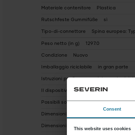
Materiale contenitore
Plastica
Rutschfeste Gummifüße
sì
Tipo-di-connettore
Spina europea: Typ
Peso netto (in g)
1297.0
Condizione
Nuovo
Imballaggio riciclabile
in gran parte
Istruzioni per l'uso completamente ricicla
Il dispositivo contiene materiale riciclato
Possibili sostanze pericolose
Consent
Dimensioni del prodotto (AxLxP) (in cm)
Dimensioni dell'imballo (AxLxP) (in cm)
This website uses cookies