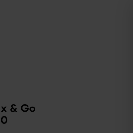
x & Go
00