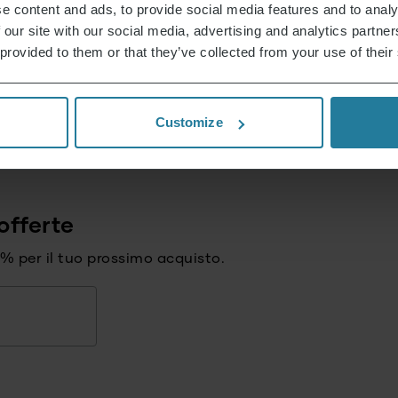
e content and ads, to provide social media features and to analy
 our site with our social media, advertising and analytics partn
 provided to them or that they’ve collected from your use of their
pdf
Scheda tecnica 10003735000_it.pdf
Customize
offerte
15% per il tuo prossimo acquisto.