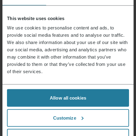
Rutschfeste Gummifüße
sì
Safe Touch
sì
This website uses cookies
Tavoli laterali
no
We use cookies to personalise content and ads, to
Segnale acustico
no
provide social media features and to analyse our traffic.
We also share information about your use of our site with
Tensione (in Volt)
230.0
our social media, advertising and analytics partners who
Spülmaschinengeeignete Einzelteile
no
may combine it with other information that you’ve
provided to them or that they’ve collected from your use
Tipo-di-connettore
of their services.
Funzionamento tramite app per cellulare
no
Timer
sì
Funzione griglia da tavolo
sì
Allow all cookies
WiFi
no
Peso netto (in g)
5280.0
Customize
Condizione
Nuovo