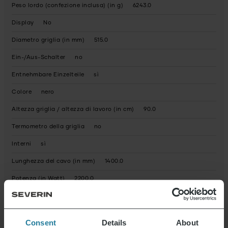
Peso lordo (confezione inclusa) (in g)
6243.0
Display
No
Diametro griglia (in mm)
515.0
Ein-/Aus-Schalter
no
Entnehmbare Einzelteile
sì
Colore
nero
Altezza griglia / altezza di lavoro (in cm)
90.0
Termometro della griglia
no
Interni
sì
Lunghezza del cavo (in mm)
1400.0
Potenza (in Watt)
2200.0
Esterni
sì
Regelbarer Thermostat
sì
Consent
Details
About