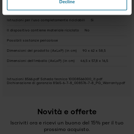
Dichiarazione di garanzia
Decline
Imballaggio riciclabile
in gran parte
Istruzioni per l'uso completamente riciclabili
Sì
Il dispositivo contiene materiale riciclato
No
Possibili sostanze pericolose
Dimensioni del prodotto (AxLxP) (in cm)
90 x 62 x 58,5
Dimensioni dell'imballo (AxLxP) (in cm)
46,5 x 57,8 x 16,5
Istruzioni 8566.pdf
Scheda tecnica 10008566000_it.pdf
Dichiarazione di garanzia 8565-6-7-8_008576-7-8_PG_Warranty.pdf
Novità e offerte
Iscriviti ora e ricevi un buono del 15% per il tuo
prossimo acquisto.