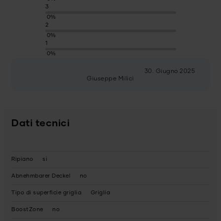
3
0%
2
0%
1
0%
30. Giugno 2025
Giuseppe Milici
Dati tecnici
Ripiano
sì
Abnehmbarer Deckel
no
Tipo di superficie griglia
Griglia
BoostZone
no