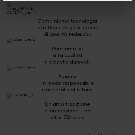
Combiniamo tecnologia
intuitiva con gli standard
di qualità tedeschi.
Puntiamo su
alta qualità
e prodotti durevoli.
Agiamo
in modo responsabile
e orientato al futuro.
Uniamo tradizione
e innovazione – da
oltre 130 anni.