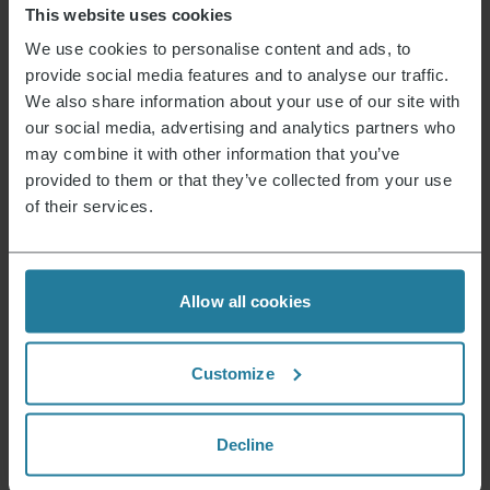
This website uses cookies
SALDO
We use cookies to personalise content and ads, to
provide social media features and to analyse our traffic.
We also share information about your use of our site with
our social media, advertising and analytics partners who
Microonde con funzione griglia e aria calda 3-in-
may combine it with other information that you’ve
Il
Il
1
219,00
€
134,99
€
provided to them or that they’ve collected from your use
prezzo
prezzo
of their services.
originale
attuale
era:
è:
219,00 €.
134,99 €.
Questo è ciò che rappresentiamo.
Allow all cookies
Customize
Premium per tutti.
Non un lusso per pochi,
Decline
ma uno stile di
vita accessibile a tutti.