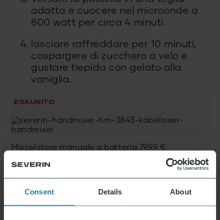
adatta e cuocere nel microonde a
800 watt per circa 4 minuti.
lasciare raffreddare per 10 minuti,
cospargere di zucchero a velo e
gustare tiepida con gelato alla
vaniglia.
ESAURITO
Miscelatore manuale a batteria
79,99
€
Consent
Details
About
Sbattitore
49,99
€