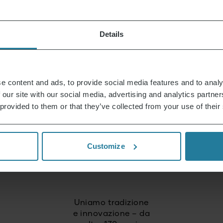
Details
Combiniamo tecnologia
intuitiva con gli standard
di qualità tedeschi.
e content and ads, to provide social media features and to analy
Puntiamo su
 our site with our social media, advertising and analytics partn
alta qualità
 provided to them or that they’ve collected from your use of their
e prodotti durevoli.
Customize
Agiamo
in modo responsabile
e orientato al futuro.
Uniamo tradizione
e innovazione – da