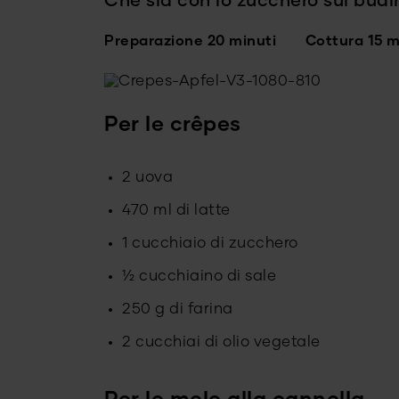
Che sia con lo zucchero sul budin
Preparazione 20 minuti
Cottura 15 m
Per le crêpes
2 uova
470 ml di latte
1 cucchiaio di zucchero
½ cucchiaino di sale
250 g di farina
2 cucchiai di olio vegetale