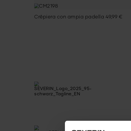
Crêpiera con ampia padella
49,99
€