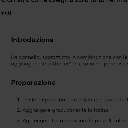
o di riso o come ciliegina sulla torta nel mio
inuti
Introduzione
La cannella, soprattutto in combinazione con le
aggiungono le soffici crêpes, sono nel paradiso d
Preparazione
Per le crêpes, sbattere insieme le uova, il lat
Aggiungere gradualmente la farina.
Aggiungere l’olio e passare la pastella al se