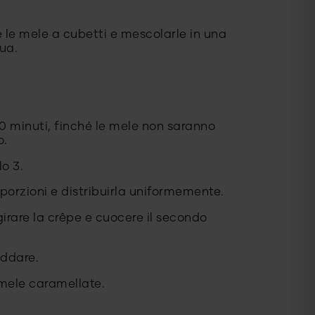
e le mele a cubetti e mescolarle in una
qua.
 10 minuti, finché le mele non saranno
o.
lo 3.
 porzioni e distribuirla uniformemente.
girare la crêpe e cuocere il secondo
eddare.
e mele caramellate.