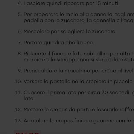
Lasciare quindi riposare per 15 minuti.
Per preparare le mele alla cannella, tagliar
padella con lo zucchero, la cannella e l’ac
Mescolare per sciogliere lo zucchero.
Portare quindi a ebollizione.
Riducete il fuoco e fate sobbollire per altri
morbide e lo sciroppo non si sarà addensat
Preriscaldare la macchina per crêpe al livel
Versare la pastella nella crêpiera in piccole
Cuocere il primo lato per circa 30 secondi, 
lato.
Mettere le crêpes da parte e lasciarle raffr
Arrotolare le crêpes finite e guarnire con l