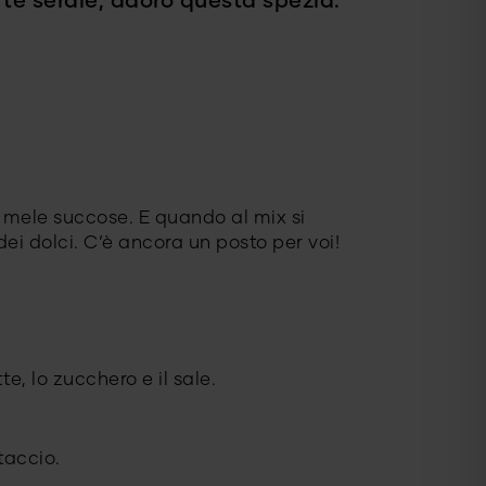
 tè serale, adoro questa spezia.
 mele succose. E quando al mix si
ei dolci. C’è ancora un posto per voi!
te, lo zucchero e il sale.
taccio.