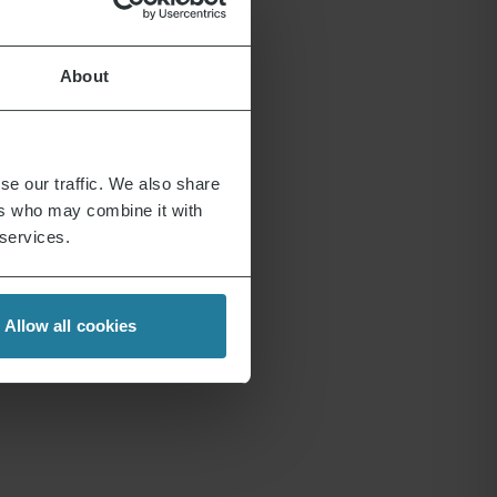
About
se our traffic. We also share
ers who may combine it with
 services.
Allow all cookies